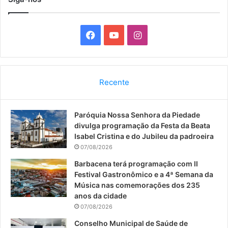
F
Y
I
a
o
n
c
u
s
Recente
e
T
t
Paróquia Nossa Senhora da Piedade
b
u
a
divulga programação da Festa da Beata
o
b
g
Isabel Cristina e do Jubileu da padroeira
07/08/2026
o
e
r
Barbacena terá programação com II
Festival Gastronômico e a 4ª Semana da
k
a
Música nas comemorações dos 235
anos da cidade
m
07/08/2026
Conselho Municipal de Saúde de