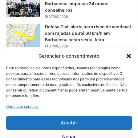
Barbacena empossa 24 novos
conselheiros
07/08/2026
Defesa Civil alerta para risco de vendaval
com rajadas de até 60 km/h em
Barbacena nesta sexta-feira
07/08/2026
Gerenciar o consentimento
EPCAR tem a melhor nota do IDEB no
Brasil no Ensino Médio
Para fornecer as melhores experiências, usamos tecnologias como
06/08/2026
cookies para armazenar e/ou acessar informações do dispositivo. O
consentimento para essas tecnologias nos permitirá processar dados
como comportamento de navegação ou IDs exclusivos neste site. Não
consentir ou retirar o consentimento pode afetar negativamente certos
recursos e funções.
© 2026, Todos os direitos reservados | Desenvolvido por:
Nowa
Gerenciar serviços
Digital Business
| Hospedado por:
NP Publicidade
Aceitar
Fale Conosco
Sobre Nós
Equipe
Política de Segurança e Privacidade
Política de Cookies (BR)
Negar