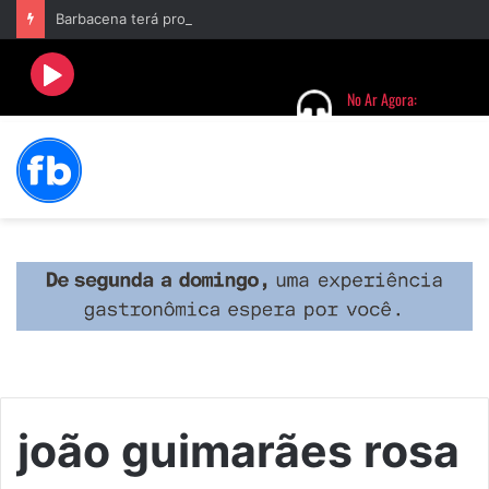
Barbacena terá programação com II Festival Gastronômico e a 4ª Semana da Música nas comemorações dos 235 anos da cidade
joão guimarães rosa