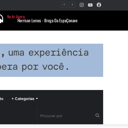
Instagram
YouTube
Facebook
Período de seca concentra mais de 75% dos incêndios às margens da BR-040 e reforça alerta para prevenção
to
+ Categorias
Procurar