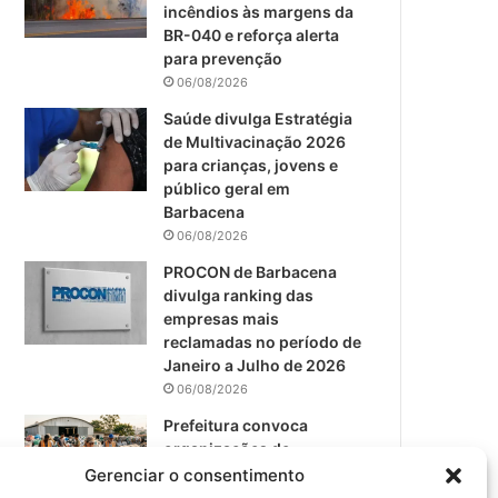
m
incêndios às margens da
BR-040 e reforça alerta
para prevenção
06/08/2026
Saúde divulga Estratégia
de Multivacinação 2026
para crianças, jovens e
público geral em
Barbacena
06/08/2026
PROCON de Barbacena
divulga ranking das
empresas mais
reclamadas no período de
Janeiro a Julho de 2026
06/08/2026
Prefeitura convoca
organizações de
catadores para reunião
Gerenciar o consentimento
sobre PPP de Resíduos