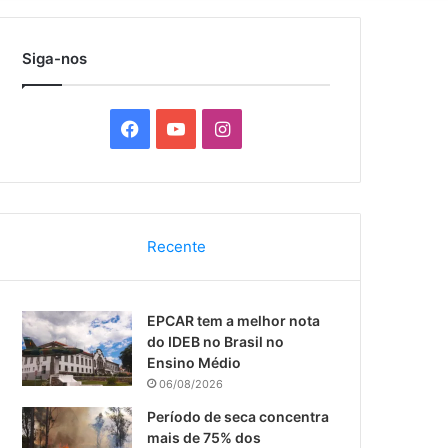
por
Siga-nos
F
Y
I
a
o
n
c
u
s
Recente
e
T
t
b
u
a
EPCAR tem a melhor nota
o
b
g
do IDEB no Brasil no
Ensino Médio
o
e
r
06/08/2026
k
a
Período de seca concentra
mais de 75% dos