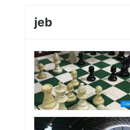
jeb
Cid