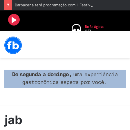
Barbacena terá programação com II Festival Gastronômico e a 4ª Semana da Música nas comemorações dos 235 anos da cidade
jab