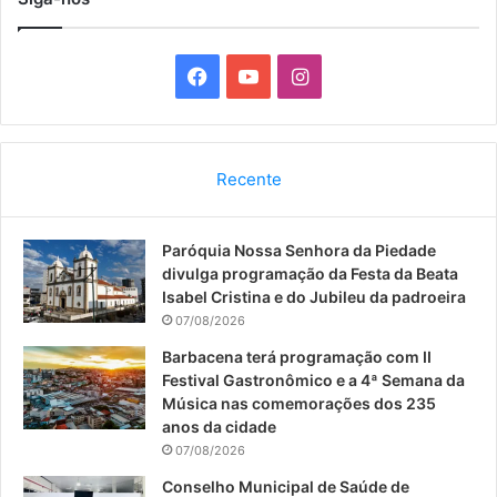
F
Y
I
a
o
n
c
u
s
Recente
e
T
t
Paróquia Nossa Senhora da Piedade
b
u
a
divulga programação da Festa da Beata
o
b
g
Isabel Cristina e do Jubileu da padroeira
07/08/2026
o
e
r
Barbacena terá programação com II
Festival Gastronômico e a 4ª Semana da
k
a
Música nas comemorações dos 235
anos da cidade
m
07/08/2026
Conselho Municipal de Saúde de