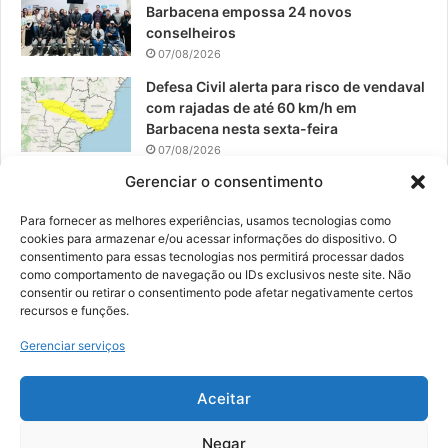
Barbacena empossa 24 novos
conselheiros
07/08/2026
Defesa Civil alerta para risco de vendaval
com rajadas de até 60 km/h em
Barbacena nesta sexta-feira
07/08/2026
Gerenciar o consentimento
EPCAR tem a melhor nota do IDEB no
Brasil no Ensino Médio
Para fornecer as melhores experiências, usamos tecnologias como
06/08/2026
cookies para armazenar e/ou acessar informações do dispositivo. O
consentimento para essas tecnologias nos permitirá processar dados
como comportamento de navegação ou IDs exclusivos neste site. Não
consentir ou retirar o consentimento pode afetar negativamente certos
recursos e funções.
© 2026, Todos os direitos reservados | Desenvolvido por:
Nowa
Gerenciar serviços
Digital Business
| Hospedado por:
NP Publicidade
Aceitar
Fale Conosco
Sobre Nós
Equipe
Política de Segurança e Privacidade
Política de Cookies (BR)
Negar