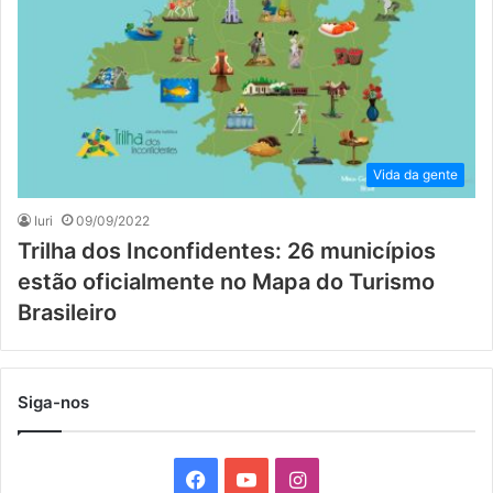
Vida da gente
Iuri
09/09/2022
Trilha dos Inconfidentes: 26 municípios
estão oficialmente no Mapa do Turismo
Brasileiro
Siga-nos
F
Y
I