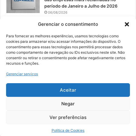
período de Janeiro a Julho de 2026
06/08/2026
Prefeitura convoca organizações de
Gerenciar o consentimento
catadores para reunião sobre PPP de
Resíduos Sólidos
Para fornecer as melhores experiências, usamos tecnologias como
cookies para armazenar e/ou acessar informações do dispositivo. O
05/08/2026
consentimento para essas tecnologias nos permitirá processar dados
como comportamento de navegação ou IDs exclusivos neste site. Não
consentir ou retirar o consentimento pode afetar negativamente certos
recursos e funções.
© 2026, Todos os direitos reservados | Desenvolvido por:
Nowa
Gerenciar serviços
Digital Business
| Hospedado por:
NP Publicidade
Aceitar
Fale Conosco
Sobre Nós
Equipe
Política de Segurança e Privacidade
Política de Cookies (BR)
Negar
Ver preferências
Facebook
YouTube
Instagram
Política de Cookies
Copy Protected by
Chetan
's
WP-Copyprotect
.