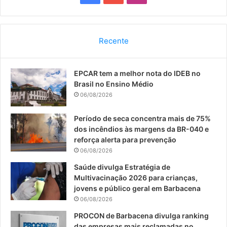
a
o
n
c
u
s
Recente
e
T
t
EPCAR tem a melhor nota do IDEB no
b
u
a
Brasil no Ensino Médio
o
b
g
06/08/2026
o
e
r
Período de seca concentra mais de 75%
dos incêndios às margens da BR-040 e
k
a
reforça alerta para prevenção
06/08/2026
m
Saúde divulga Estratégia de
Multivacinação 2026 para crianças,
jovens e público geral em Barbacena
06/08/2026
PROCON de Barbacena divulga ranking
das empresas mais reclamadas no