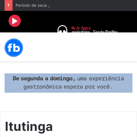
Período de seca concentra mais de 75% dos incêndios às margens da BR-040 e reforça alerta para prevenção
Itutinga