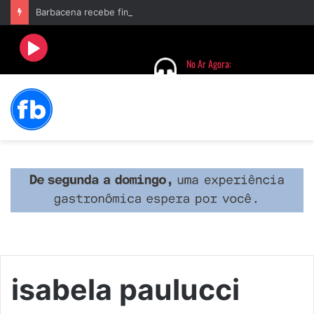
Barbacena recebe fim de semana cultural com Encontro de Palhaços e comemoração de 25 anos do IVERT
isabela paulucci