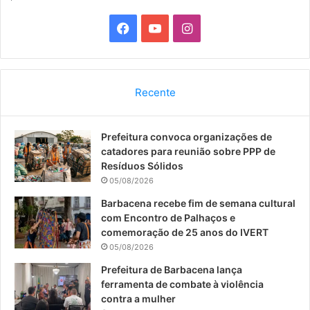
F
Y
I
a
o
n
c
u
s
Recente
e
T
t
Prefeitura convoca organizações de
b
u
a
catadores para reunião sobre PPP de
o
b
g
Resíduos Sólidos
05/08/2026
o
e
r
Barbacena recebe fim de semana cultural
com Encontro de Palhaços e
k
a
comemoração de 25 anos do IVERT
05/08/2026
m
Prefeitura de Barbacena lança
ferramenta de combate à violência
contra a mulher