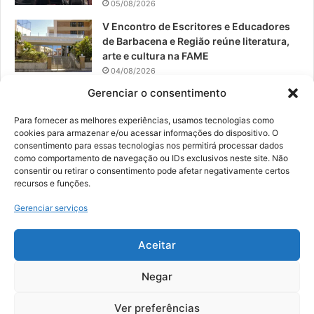
05/08/2026
V Encontro de Escritores e Educadores
de Barbacena e Região reúne literatura,
arte e cultura na FAME
04/08/2026
Gerenciar o consentimento
Teatro da Pedra apresenta novo
espetáculo em São João del-Rei
Para fornecer as melhores experiências, usamos tecnologias como
04/08/2026
cookies para armazenar e/ou acessar informações do dispositivo. O
consentimento para essas tecnologias nos permitirá processar dados
como comportamento de navegação ou IDs exclusivos neste site. Não
consentir ou retirar o consentimento pode afetar negativamente certos
recursos e funções.
© 2026, Todos os direitos reservados | Desenvolvido por:
Nowa
Gerenciar serviços
Digital Business
| Hospedado por:
NP Publicidade
Aceitar
Fale Conosco
Sobre Nós
Equipe
Política de Segurança e Privacidade
Política de Cookies (BR)
Negar
Ver preferências
Facebook
YouTube
Instagram