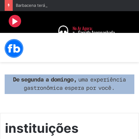
Barbacena terá programação com II Festival Gastronômico e a 4ª Semana da Música nas comemorações dos 235 anos da cidade
instituições