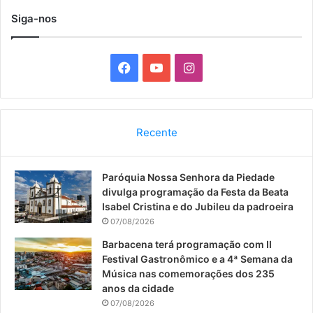
Siga-nos
F
Y
I
a
o
n
c
u
s
Recente
e
T
t
Paróquia Nossa Senhora da Piedade
b
u
a
divulga programação da Festa da Beata
o
b
g
Isabel Cristina e do Jubileu da padroeira
07/08/2026
o
e
r
Barbacena terá programação com II
Festival Gastronômico e a 4ª Semana da
k
a
Música nas comemorações dos 235
anos da cidade
m
07/08/2026