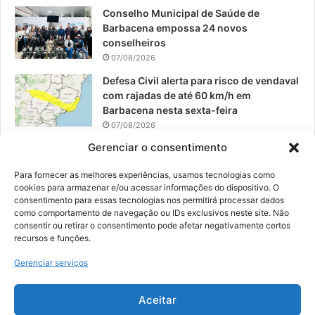
Conselho Municipal de Saúde de
Barbacena empossa 24 novos
conselheiros
07/08/2026
Defesa Civil alerta para risco de vendaval
com rajadas de até 60 km/h em
Barbacena nesta sexta-feira
07/08/2026
Gerenciar o consentimento
EPCAR tem a melhor nota do IDEB no
Brasil no Ensino Médio
Para fornecer as melhores experiências, usamos tecnologias como
06/08/2026
cookies para armazenar e/ou acessar informações do dispositivo. O
consentimento para essas tecnologias nos permitirá processar dados
como comportamento de navegação ou IDs exclusivos neste site. Não
consentir ou retirar o consentimento pode afetar negativamente certos
recursos e funções.
© 2026, Todos os direitos reservados | Desenvolvido por:
Nowa
Gerenciar serviços
Digital Business
| Hospedado por:
NP Publicidade
Aceitar
Fale Conosco
Sobre Nós
Equipe