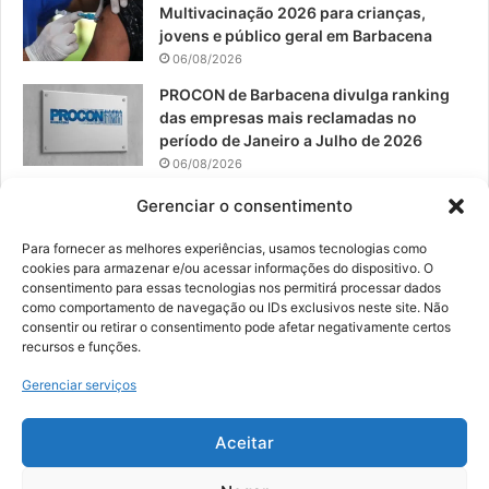
Multivacinação 2026 para crianças,
jovens e público geral em Barbacena
06/08/2026
PROCON de Barbacena divulga ranking
das empresas mais reclamadas no
período de Janeiro a Julho de 2026
06/08/2026
Prefeitura convoca organizações de
Gerenciar o consentimento
catadores para reunião sobre PPP de
Resíduos Sólidos
Para fornecer as melhores experiências, usamos tecnologias como
cookies para armazenar e/ou acessar informações do dispositivo. O
05/08/2026
consentimento para essas tecnologias nos permitirá processar dados
como comportamento de navegação ou IDs exclusivos neste site. Não
consentir ou retirar o consentimento pode afetar negativamente certos
recursos e funções.
© 2026, Todos os direitos reservados | Desenvolvido por:
Nowa
Gerenciar serviços
Digital Business
| Hospedado por:
NP Publicidade
Aceitar
Fale Conosco
Sobre Nós
Equipe