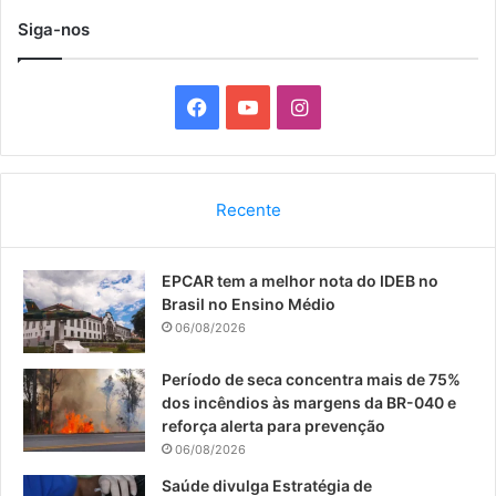
Siga-nos
F
Y
I
a
o
n
c
u
s
Recente
e
T
t
EPCAR tem a melhor nota do IDEB no
b
u
a
Brasil no Ensino Médio
o
b
g
06/08/2026
o
e
r
Período de seca concentra mais de 75%
dos incêndios às margens da BR-040 e
k
a
reforça alerta para prevenção
06/08/2026
m
Saúde divulga Estratégia de