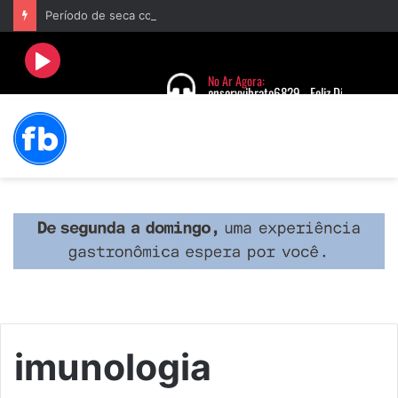
Período de seca concentra mais de 75% dos incêndios às margens da BR-040 e reforça alerta para prevenção
imunologia