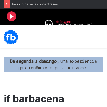
Período de seca concentra mais de 75% dos incêndios às margens da BR-040 e reforça alerta para prevenção
if barbacena