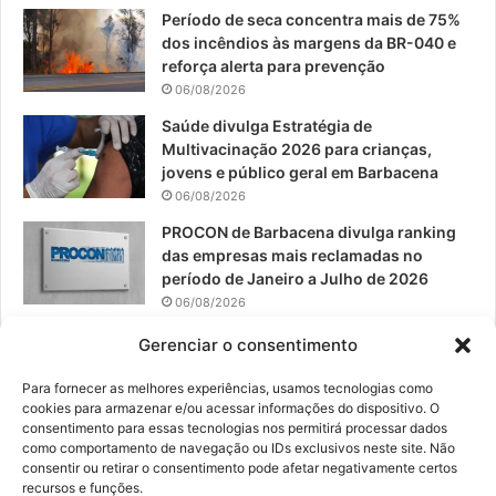
o
e
r
Período de seca concentra mais de 75%
dos incêndios às margens da BR-040 e
k
a
reforça alerta para prevenção
06/08/2026
m
Saúde divulga Estratégia de
Multivacinação 2026 para crianças,
jovens e público geral em Barbacena
06/08/2026
PROCON de Barbacena divulga ranking
das empresas mais reclamadas no
período de Janeiro a Julho de 2026
06/08/2026
Prefeitura convoca organizações de
Gerenciar o consentimento
catadores para reunião sobre PPP de
Resíduos Sólidos
Para fornecer as melhores experiências, usamos tecnologias como
cookies para armazenar e/ou acessar informações do dispositivo. O
05/08/2026
consentimento para essas tecnologias nos permitirá processar dados
como comportamento de navegação ou IDs exclusivos neste site. Não
consentir ou retirar o consentimento pode afetar negativamente certos
recursos e funções.