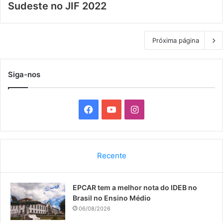
Sudeste no JIF 2022
Próxima página
Siga-nos
F
Y
I
a
o
n
c
u
s
Recente
e
T
t
EPCAR tem a melhor nota do IDEB no
b
u
a
Brasil no Ensino Médio
o
b
g
06/08/2026