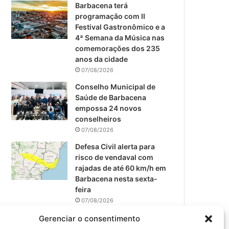
m
Barbacena terá
programação com II
Festival Gastronômico e a
4ª Semana da Música nas
comemorações dos 235
anos da cidade
07/08/2026
Conselho Municipal de
Saúde de Barbacena
empossa 24 novos
conselheiros
07/08/2026
Defesa Civil alerta para
risco de vendaval com
rajadas de até 60 km/h em
Barbacena nesta sexta-
feira
07/08/2026
EPCAR tem a melhor nota
Gerenciar o consentimento
do IDEB no Brasil no