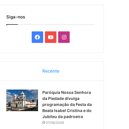
por
Siga-nos
F
Y
I
a
o
n
c
u
s
Recente
e
T
t
b
u
a
Paróquia Nossa Senhora
o
b
g
da Piedade divulga
programação da Festa da
o
e
r
Beata Isabel Cristina e do
Jubileu da padroeira
k
a
07/08/2026