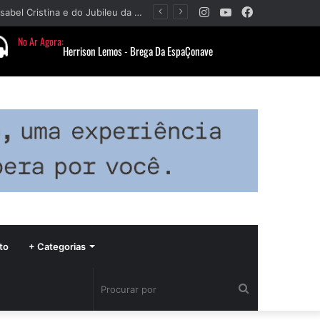
Instagram
YouTube
Facebook
Paróquia Nossa Senhora da Piedade divulga programação da Festa da Beata Isabel Cristina e do Jubileu da padroeira
to
+ Categorias
Procurar