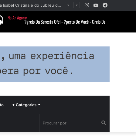
Instagram
YouTube
Facebook
Paróquia Nossa Senhora da Piedade divulga programação da Festa da Beata Isabel Cristina e do Jubileu da padroeira
to
+ Categorias
Procurar