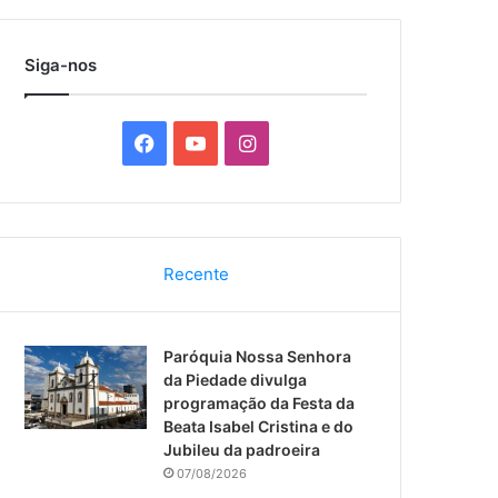
por
Siga-nos
F
Y
I
a
o
n
c
u
s
Recente
e
T
t
b
u
a
Paróquia Nossa Senhora
o
b
g
da Piedade divulga
programação da Festa da
o
e
r
Beata Isabel Cristina e do
Jubileu da padroeira
k
a
07/08/2026