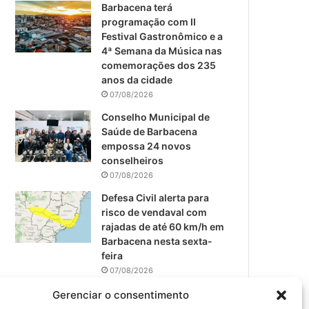
m
Barbacena terá
programação com II
Festival Gastronômico e a
4ª Semana da Música nas
comemorações dos 235
anos da cidade
07/08/2026
Conselho Municipal de
Saúde de Barbacena
empossa 24 novos
conselheiros
07/08/2026
Defesa Civil alerta para
risco de vendaval com
rajadas de até 60 km/h em
Barbacena nesta sexta-
feira
07/08/2026
EPCAR tem a melhor nota
Gerenciar o consentimento
do IDEB no Brasil no