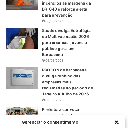
m
incêndios às margens da
BR-040 e reforça alerta
para prevenção
06/08/2026
Saúde divulga Estratégia
de Multivacinação 2026
para crianças, jovens e
público geral em
Barbacena
06/08/2026
PROCON de Barbacena
divulga ranking das
empresas mais
reclamadas no período de
Janeiro a Julho de 2026
06/08/2026
Prefeitura convoca
organizações de
catadores para reunião
Gerenciar o consentimento
sobre PPP de Resíduos