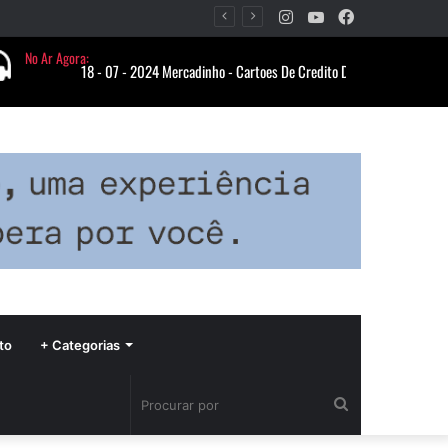
Instagram
YouTube
Facebook
Período de seca concentra mais de 75% dos incêndios às margens da BR-040 e reforça alerta para prevenção
to
+ Categorias
Procurar