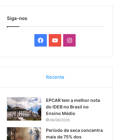
por
Siga-nos
F
Y
I
a
o
n
c
u
s
Recente
e
T
t
b
u
a
EPCAR tem a melhor nota
o
b
g
do IDEB no Brasil no
Ensino Médio
o
e
r
06/08/2026
k
a
Período de seca concentra
mais de 75% dos