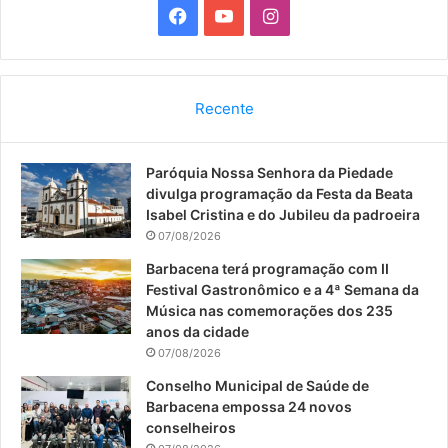
F
Y
I
a
o
n
c
u
s
Recente
e
T
t
Paróquia Nossa Senhora da Piedade
b
u
a
divulga programação da Festa da Beata
o
b
g
Isabel Cristina e do Jubileu da padroeira
07/08/2026
o
e
r
Barbacena terá programação com II
Festival Gastronômico e a 4ª Semana da
k
a
Música nas comemorações dos 235
anos da cidade
m
07/08/2026
Conselho Municipal de Saúde de
Barbacena empossa 24 novos
conselheiros