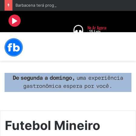
Barbacena terá programação com II Festival Gastronômico e a 4ª Semana da Música nas comemorações dos 235 anos da cidade
Futebol Mineiro