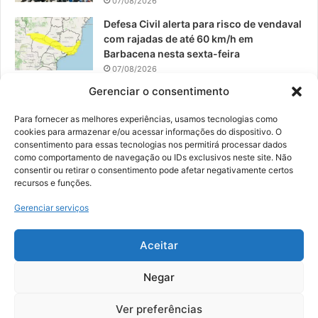
07/08/2026
Defesa Civil alerta para risco de vendaval
com rajadas de até 60 km/h em
Barbacena nesta sexta-feira
07/08/2026
Gerenciar o consentimento
EPCAR tem a melhor nota do IDEB no
Brasil no Ensino Médio
Para fornecer as melhores experiências, usamos tecnologias como
06/08/2026
cookies para armazenar e/ou acessar informações do dispositivo. O
consentimento para essas tecnologias nos permitirá processar dados
como comportamento de navegação ou IDs exclusivos neste site. Não
consentir ou retirar o consentimento pode afetar negativamente certos
recursos e funções.
© 2026, Todos os direitos reservados | Desenvolvido por:
Nowa
Gerenciar serviços
Digital Business
| Hospedado por:
NP Publicidade
Aceitar
Fale Conosco
Sobre Nós
Equipe
Política de Segurança e Privacidade
Política de Cookies (BR)
Negar
Ver preferências
Facebook
YouTube
Instagram