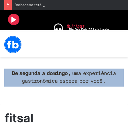
Barbacena terá programação com II Festival Gastronômico e a 4ª Semana da Música nas comemorações dos 235 anos da cidade
fitsal