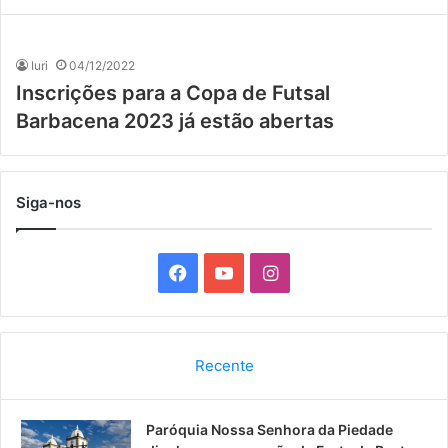
Iuri
04/12/2022
Inscrições para a Copa de Futsal
Barbacena 2023 já estão abertas
Siga-nos
F
Y
I
a
o
n
c
u
s
Recente
e
T
t
Paróquia Nossa Senhora da Piedade
b
u
a