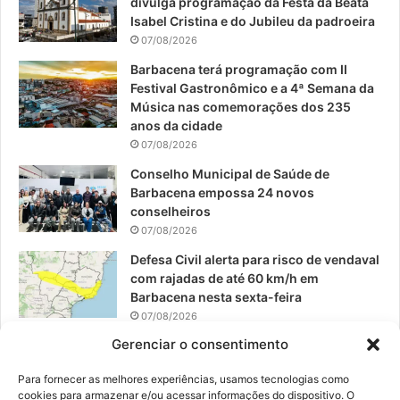
divulga programação da Festa da Beata
o
b
g
Isabel Cristina e do Jubileu da padroeira
07/08/2026
o
e
r
Barbacena terá programação com II
Festival Gastronômico e a 4ª Semana da
k
a
Música nas comemorações dos 235
anos da cidade
m
07/08/2026
Conselho Municipal de Saúde de
Barbacena empossa 24 novos
conselheiros
07/08/2026
Defesa Civil alerta para risco de vendaval
com rajadas de até 60 km/h em
Barbacena nesta sexta-feira
07/08/2026
Gerenciar o consentimento
EPCAR tem a melhor nota do IDEB no
Brasil no Ensino Médio
Para fornecer as melhores experiências, usamos tecnologias como
06/08/2026
cookies para armazenar e/ou acessar informações do dispositivo. O