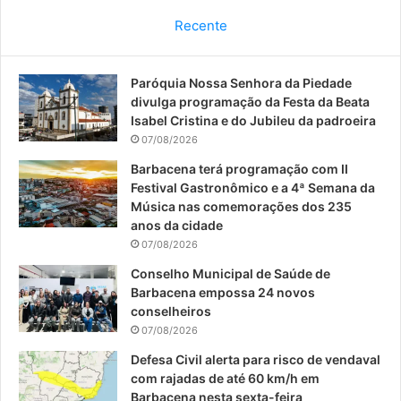
c
u
s
Recente
e
T
t
Paróquia Nossa Senhora da Piedade
b
u
a
divulga programação da Festa da Beata
o
b
g
Isabel Cristina e do Jubileu da padroeira
07/08/2026
o
e
r
Barbacena terá programação com II
Festival Gastronômico e a 4ª Semana da
k
a
Música nas comemorações dos 235
anos da cidade
m
07/08/2026
Conselho Municipal de Saúde de
Barbacena empossa 24 novos
conselheiros
07/08/2026
Defesa Civil alerta para risco de vendaval
com rajadas de até 60 km/h em
Barbacena nesta sexta-feira