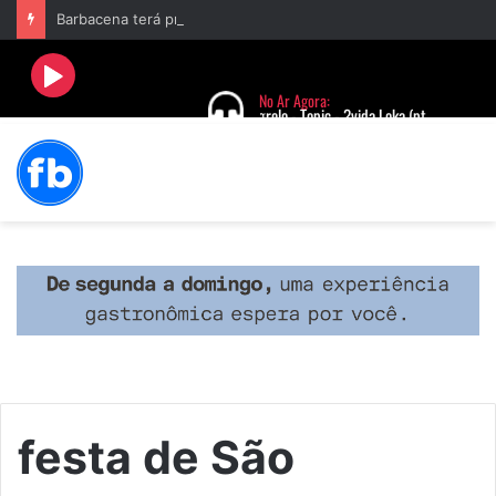
Barbacena terá programação com II Festival Gastronômico e a 4ª Semana da Música nas comemorações dos 235 anos da cidade
festa de São