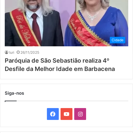
Cidade
Iuri
26/11/2025
Paróquia de São Sebastião realiza 4º
Desfile da Melhor Idade em Barbacena
Siga-nos
F
Y
I
a
o
n