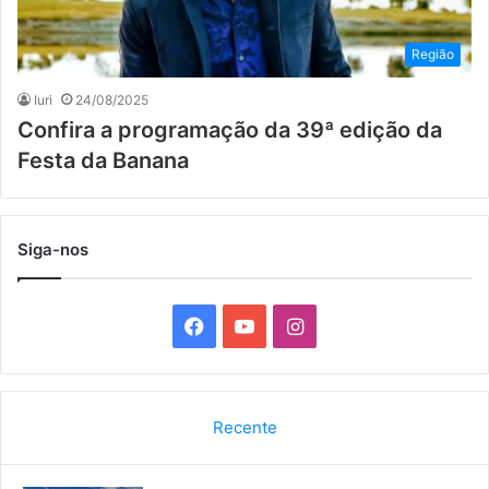
Região
Iuri
24/08/2025
Confira a programação da 39ª edição da
Festa da Banana
Siga-nos
F
Y
I
a
o
n
c
u
s
Recente
e
T
t