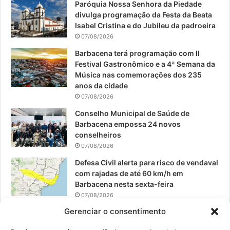
Paróquia Nossa Senhora da Piedade
b
u
a
divulga programação da Festa da Beata
o
b
g
Isabel Cristina e do Jubileu da padroeira
07/08/2026
o
e
r
Barbacena terá programação com II
Festival Gastronômico e a 4ª Semana da
k
a
Música nas comemorações dos 235
anos da cidade
m
07/08/2026
Conselho Municipal de Saúde de
Barbacena empossa 24 novos
conselheiros
07/08/2026
Defesa Civil alerta para risco de vendaval
com rajadas de até 60 km/h em
Barbacena nesta sexta-feira
07/08/2026
Gerenciar o consentimento
EPCAR tem a melhor nota do IDEB no
Brasil no Ensino Médio