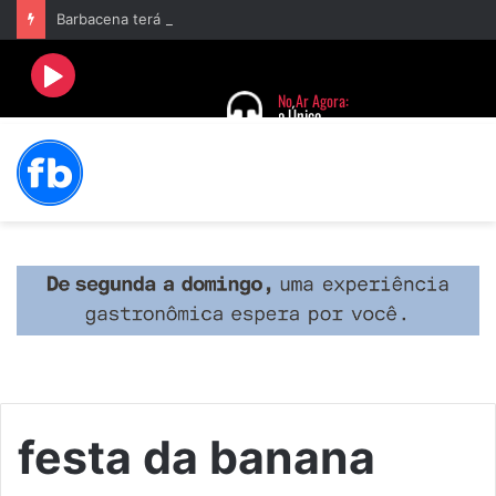
Barbacena terá programação com II Festival Gastronômico e a 4ª Semana da Música nas comemorações dos 235 anos da cidade
festa da banana