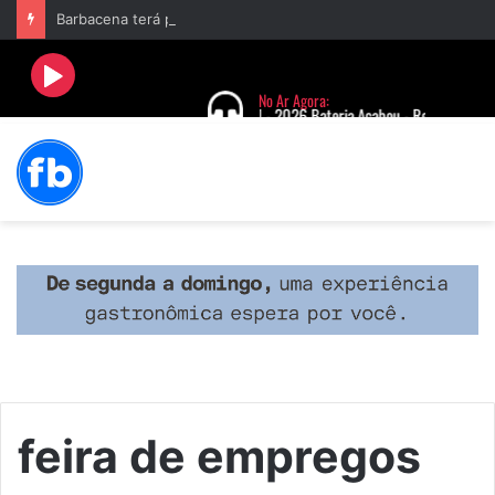
Barbacena terá programação com II Festival Gastronômico e a 4ª Semana da Música nas comemorações dos 235 anos da cidade
feira de empregos