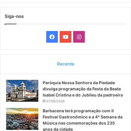
Siga-nos
F
Y
I
a
o
n
c
u
s
Recente
e
T
t
Paróquia Nossa Senhora da Piedade
b
u
a
divulga programação da Festa da Beata
o
b
g
Isabel Cristina e do Jubileu da padroeira
07/08/2026
o
e
r
Barbacena terá programação com II
Festival Gastronômico e a 4ª Semana da
k
a
Música nas comemorações dos 235
anos da cidade
m