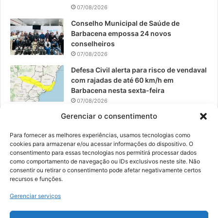
07/08/2026
Conselho Municipal de Saúde de
Barbacena empossa 24 novos
conselheiros
07/08/2026
Defesa Civil alerta para risco de vendaval
com rajadas de até 60 km/h em
Barbacena nesta sexta-feira
07/08/2026
Gerenciar o consentimento
EPCAR tem a melhor nota do IDEB no
Brasil no Ensino Médio
Para fornecer as melhores experiências, usamos tecnologias como
06/08/2026
cookies para armazenar e/ou acessar informações do dispositivo. O
consentimento para essas tecnologias nos permitirá processar dados
como comportamento de navegação ou IDs exclusivos neste site. Não
consentir ou retirar o consentimento pode afetar negativamente certos
recursos e funções.
© 2026, Todos os direitos reservados | Desenvolvido por:
Nowa
Gerenciar serviços
Digital Business
| Hospedado por:
NP Publicidade