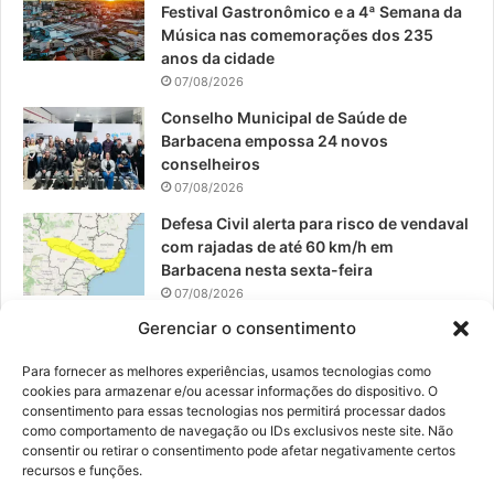
Festival Gastronômico e a 4ª Semana da
k
a
Música nas comemorações dos 235
anos da cidade
m
07/08/2026
Conselho Municipal de Saúde de
Barbacena empossa 24 novos
conselheiros
07/08/2026
Defesa Civil alerta para risco de vendaval
com rajadas de até 60 km/h em
Barbacena nesta sexta-feira
07/08/2026
Gerenciar o consentimento
EPCAR tem a melhor nota do IDEB no
Brasil no Ensino Médio
Para fornecer as melhores experiências, usamos tecnologias como
06/08/2026
cookies para armazenar e/ou acessar informações do dispositivo. O
consentimento para essas tecnologias nos permitirá processar dados
como comportamento de navegação ou IDs exclusivos neste site. Não
consentir ou retirar o consentimento pode afetar negativamente certos
recursos e funções.