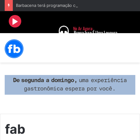
Barbacena terá programação com II Festival Gastronômico e a 4ª Semana da Música nas comemorações dos 235 anos da cidade
fab