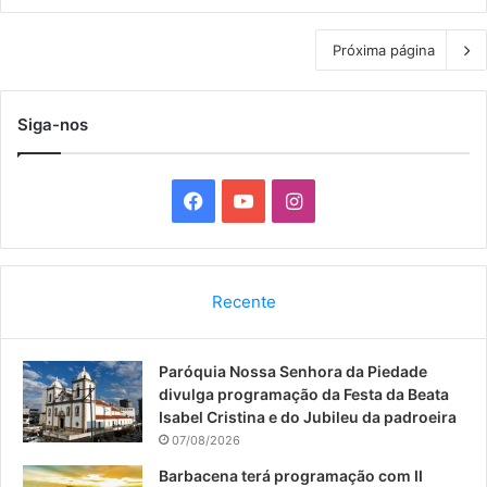
Próxima página
Siga-nos
F
Y
I
a
o
n
c
u
s
Recente
e
T
t
Paróquia Nossa Senhora da Piedade
b
u
a
divulga programação da Festa da Beata
o
b
g
Isabel Cristina e do Jubileu da padroeira
07/08/2026
o
e
r
Barbacena terá programação com II