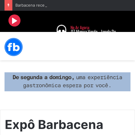
Barbacena recebe fim de semana cultural com Encontro de Palhaços e comemoração de 25 anos do IVERT
Expô Barbacena