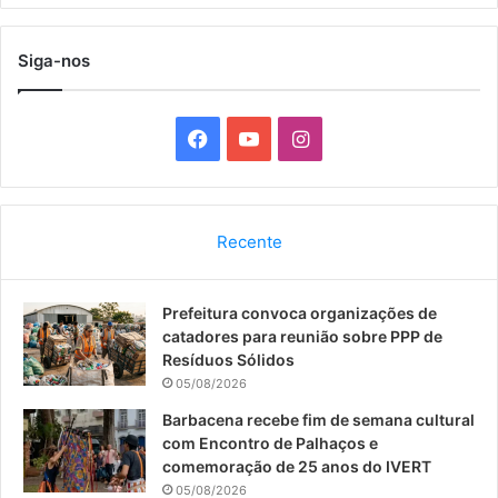
Siga-nos
F
Y
I
a
o
n
c
u
s
Recente
e
T
t
Prefeitura convoca organizações de
b
u
a
catadores para reunião sobre PPP de
o
b
g
Resíduos Sólidos
05/08/2026
o
e
r
Barbacena recebe fim de semana cultural
com Encontro de Palhaços e
k
a
comemoração de 25 anos do IVERT
05/08/2026
m