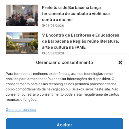
Prefeitura de Barbacena lança
ferramenta de combate à violência
contra a mulher
05/08/2026
V Encontro de Escritores e Educadores
de Barbacena e Região reúne literatura,
arte e cultura na FAME
04/08/2026
Gerenciar o consentimento
Teatro da Pedra apresenta novo
espetáculo em São João del-Rei
Para fornecer as melhores experiências, usamos tecnologias como
04/08/2026
cookies para armazenar e/ou acessar informações do dispositivo. O
consentimento para essas tecnologias nos permitirá processar dados
como comportamento de navegação ou IDs exclusivos neste site. Não
consentir ou retirar o consentimento pode afetar negativamente certos
recursos e funções.
© 2026, Todos os direitos reservados | Desenvolvido por:
Nowa
Gerenciar serviços
Digital Business
| Hospedado por:
NP Publicidade
Aceitar
Fale Conosco
Sobre Nós
Equipe