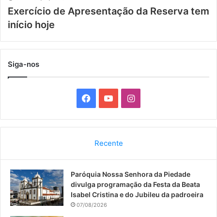
Exercício de Apresentação da Reserva tem
início hoje
Siga-nos
F
Y
I
a
o
n
c
u
s
Recente
e
T
t
Paróquia Nossa Senhora da Piedade
b
u
a
divulga programação da Festa da Beata
o
b
g
Isabel Cristina e do Jubileu da padroeira
07/08/2026
o
e
r