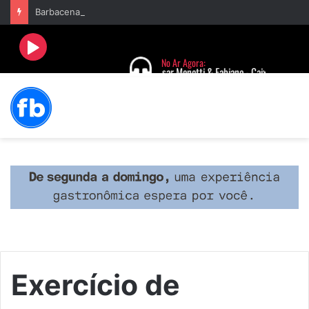
Barbacena terá programação com II Festival Gastronômico e a 4ª Semana da Música nas comemorações dos 235 anos da cidade
Exercício de