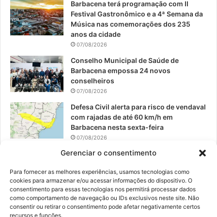
Barbacena terá programação com II
Festival Gastronômico e a 4ª Semana da
k
a
Música nas comemorações dos 235
anos da cidade
m
07/08/2026
Conselho Municipal de Saúde de
Barbacena empossa 24 novos
conselheiros
07/08/2026
Defesa Civil alerta para risco de vendaval
com rajadas de até 60 km/h em
Barbacena nesta sexta-feira
07/08/2026
Gerenciar o consentimento
EPCAR tem a melhor nota do IDEB no
Brasil no Ensino Médio
Para fornecer as melhores experiências, usamos tecnologias como
06/08/2026
cookies para armazenar e/ou acessar informações do dispositivo. O
consentimento para essas tecnologias nos permitirá processar dados
como comportamento de navegação ou IDs exclusivos neste site. Não
consentir ou retirar o consentimento pode afetar negativamente certos
recursos e funções.