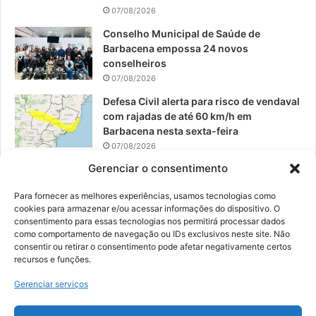
07/08/2026
Conselho Municipal de Saúde de
Barbacena empossa 24 novos
conselheiros
07/08/2026
Defesa Civil alerta para risco de vendaval
com rajadas de até 60 km/h em
Barbacena nesta sexta-feira
07/08/2026
Gerenciar o consentimento
EPCAR tem a melhor nota do IDEB no
Brasil no Ensino Médio
Para fornecer as melhores experiências, usamos tecnologias como
06/08/2026
cookies para armazenar e/ou acessar informações do dispositivo. O
consentimento para essas tecnologias nos permitirá processar dados
como comportamento de navegação ou IDs exclusivos neste site. Não
consentir ou retirar o consentimento pode afetar negativamente certos
recursos e funções.
© 2026, Todos os direitos reservados | Desenvolvido por:
Nowa
Gerenciar serviços
Digital Business
| Hospedado por:
NP Publicidade