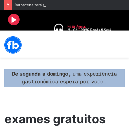
Barbacena terá programação com II Festival Gastronômico e a 4ª Semana da Música nas comemorações dos 235 anos da cidade
exames gratuitos