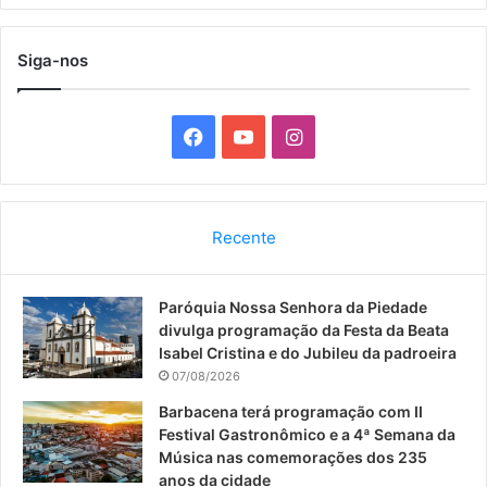
Siga-nos
F
Y
I
a
o
n
c
u
s
Recente
e
T
t
Paróquia Nossa Senhora da Piedade
b
u
a
divulga programação da Festa da Beata
o
b
g
Isabel Cristina e do Jubileu da padroeira
07/08/2026
o
e
r
Barbacena terá programação com II
Festival Gastronômico e a 4ª Semana da
k
a
Música nas comemorações dos 235
anos da cidade
m