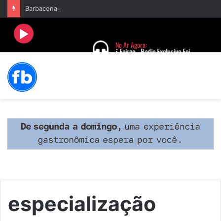
Barbacena terá programação com II Festival Gastronômico e a 4ª Semana da Música nas comemorações dos 235 anos da cidade
especialização