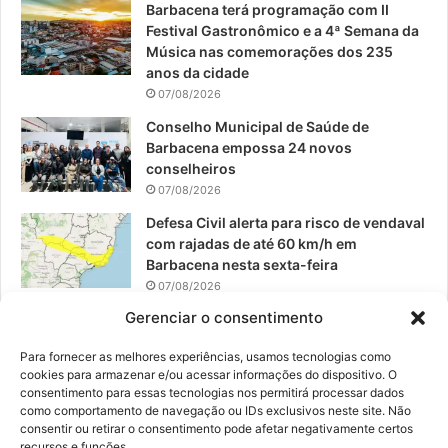
Barbacena terá programação com II
Festival Gastronômico e a 4ª Semana da
k
a
Música nas comemorações dos 235
anos da cidade
m
07/08/2026
Conselho Municipal de Saúde de
Barbacena empossa 24 novos
conselheiros
07/08/2026
Defesa Civil alerta para risco de vendaval
com rajadas de até 60 km/h em
Barbacena nesta sexta-feira
07/08/2026
Gerenciar o consentimento
EPCAR tem a melhor nota do IDEB no
Brasil no Ensino Médio
Para fornecer as melhores experiências, usamos tecnologias como
06/08/2026
cookies para armazenar e/ou acessar informações do dispositivo. O
consentimento para essas tecnologias nos permitirá processar dados
como comportamento de navegação ou IDs exclusivos neste site. Não
consentir ou retirar o consentimento pode afetar negativamente certos
recursos e funções.