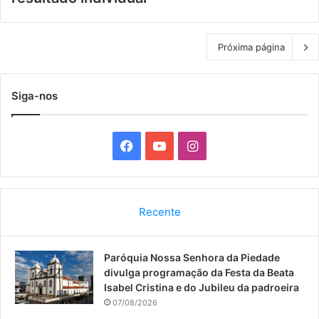
Próxima página
Siga-nos
F
Y
I
a
o
n
c
u
s
Recente
e
T
t
Paróquia Nossa Senhora da Piedade
b
u
a
divulga programação da Festa da Beata
o
b
g
Isabel Cristina e do Jubileu da padroeira
07/08/2026
o
e
r