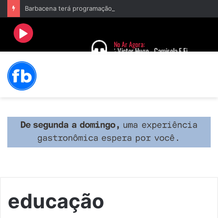
Barbacena terá programação com II Festival Gastronômico e a 4ª Semana da Música nas comemorações dos 235 anos da cidade
educação