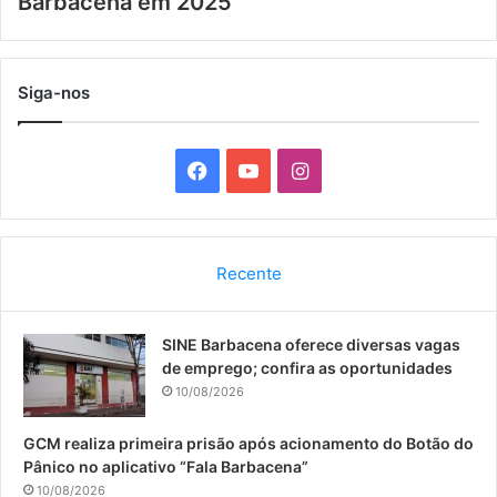
Barbacena em 2025
Siga-nos
F
Y
I
a
o
n
c
u
s
Recente
e
T
t
SINE Barbacena oferece diversas vagas
b
u
a
de emprego; confira as oportunidades
o
b
g
10/08/2026
o
e
r
GCM realiza primeira prisão após acionamento do Botão do
Pânico no aplicativo “Fala Barbacena”
k
a
10/08/2026