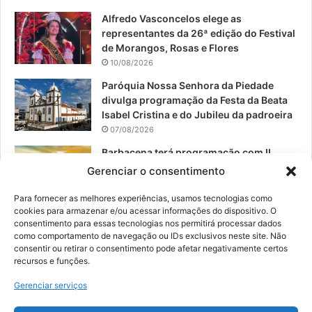
m
Alfredo Vasconcelos elege as
representantes da 26ª edição do Festival
de Morangos, Rosas e Flores
10/08/2026
Paróquia Nossa Senhora da Piedade
divulga programação da Festa da Beata
Isabel Cristina e do Jubileu da padroeira
07/08/2026
Barbacena terá programação com II
Festival Gastronômico e a 4ª Semana da
Gerenciar o consentimento
Música nas comemorações dos 235
anos da cidade
Para fornecer as melhores experiências, usamos tecnologias como
cookies para armazenar e/ou acessar informações do dispositivo. O
07/08/2026
consentimento para essas tecnologias nos permitirá processar dados
como comportamento de navegação ou IDs exclusivos neste site. Não
consentir ou retirar o consentimento pode afetar negativamente certos
recursos e funções.
© 2026, Todos os direitos reservados | Desenvolvido por:
Nowa
Gerenciar serviços
Digital Business
| Hospedado por:
NP Publicidade