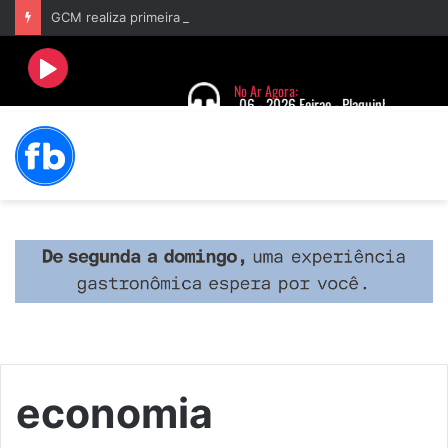
GCM realiza primeira prisão após acionamento do Botão do Pânico no aplicativo “Fala Barbacena”
economia