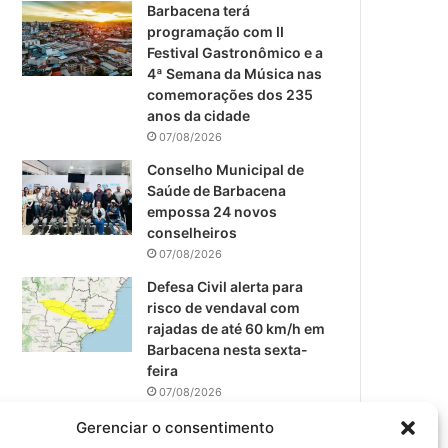
m
Barbacena terá
programação com II
Festival Gastronômico e a
4ª Semana da Música nas
comemorações dos 235
anos da cidade
07/08/2026
Conselho Municipal de
Saúde de Barbacena
empossa 24 novos
conselheiros
07/08/2026
Defesa Civil alerta para
risco de vendaval com
rajadas de até 60 km/h em
Barbacena nesta sexta-
feira
07/08/2026
EPCAR tem a melhor nota
Gerenciar o consentimento
do IDEB no Brasil no