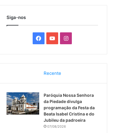
por
Siga-nos
F
Y
I
a
o
n
c
u
s
Recente
e
T
t
b
u
a
Paróquia Nossa Senhora
o
b
g
da Piedade divulga
programação da Festa da
o
e
r
Beata Isabel Cristina e do
Jubileu da padroeira
k
a
07/08/2026