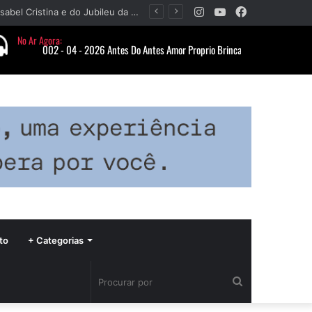
Instagram
YouTube
Facebook
Paróquia Nossa Senhora da Piedade divulga programação da Festa da Beata Isabel Cristina e do Jubileu da padroeira
to
+ Categorias
Procurar