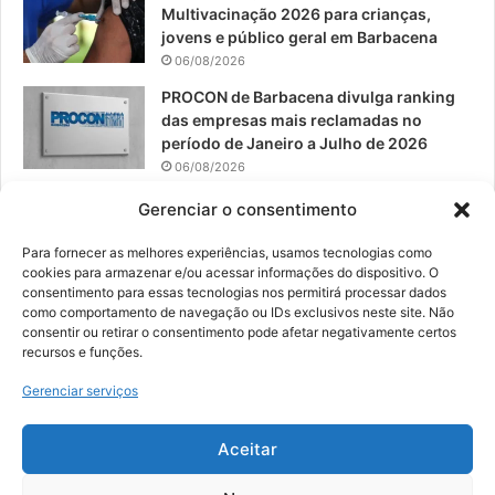
Multivacinação 2026 para crianças,
jovens e público geral em Barbacena
06/08/2026
PROCON de Barbacena divulga ranking
das empresas mais reclamadas no
período de Janeiro a Julho de 2026
06/08/2026
Prefeitura convoca organizações de
Gerenciar o consentimento
catadores para reunião sobre PPP de
Resíduos Sólidos
Para fornecer as melhores experiências, usamos tecnologias como
cookies para armazenar e/ou acessar informações do dispositivo. O
05/08/2026
consentimento para essas tecnologias nos permitirá processar dados
como comportamento de navegação ou IDs exclusivos neste site. Não
consentir ou retirar o consentimento pode afetar negativamente certos
recursos e funções.
© 2026, Todos os direitos reservados | Desenvolvido por:
Nowa
Gerenciar serviços
Digital Business
| Hospedado por:
NP Publicidade
Aceitar
Fale Conosco
Sobre Nós
Equipe