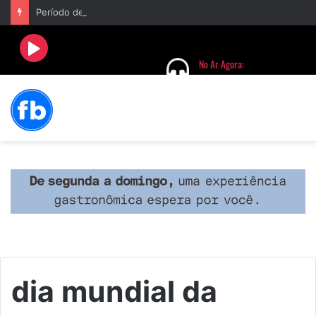
Período de seca concentra mais de 75% dos incêndios às margens da BR-040 e reforça alerta para prevenção
dia mundial da