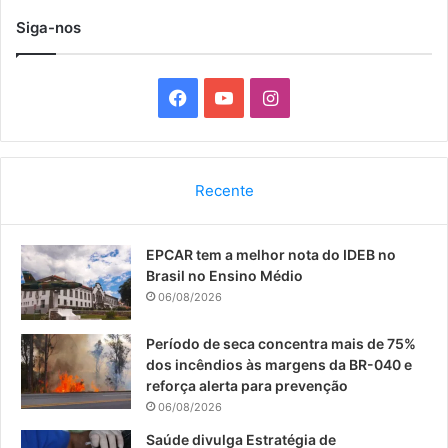
Siga-nos
F
Y
I
a
o
n
c
u
s
Recente
e
T
t
EPCAR tem a melhor nota do IDEB no
b
u
a
Brasil no Ensino Médio
o
b
g
06/08/2026
o
e
r
Período de seca concentra mais de 75%
dos incêndios às margens da BR-040 e
k
a
reforça alerta para prevenção
06/08/2026
m
Saúde divulga Estratégia de