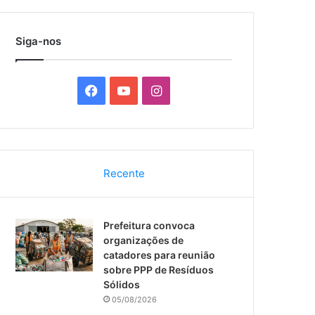
por
Siga-nos
F
Y
I
a
o
n
c
u
s
Recente
e
T
t
b
u
a
Prefeitura convoca
o
b
g
organizações de
catadores para reunião
o
e
r
sobre PPP de Resíduos
Sólidos
k
a
05/08/2026