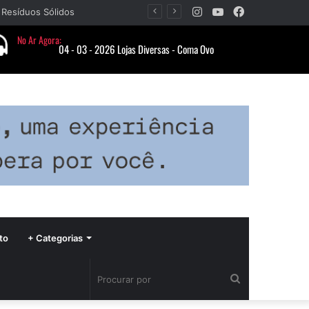
Instagram
YouTube
Facebook
 Resíduos Sólidos
to
+ Categorias
Procurar