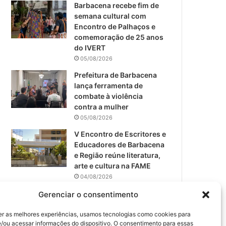
m
Barbacena recebe fim de
semana cultural com
Encontro de Palhaços e
comemoração de 25 anos
do IVERT
05/08/2026
Prefeitura de Barbacena
lança ferramenta de
combate à violência
contra a mulher
05/08/2026
V Encontro de Escritores e
Educadores de Barbacena
e Região reúne literatura,
arte e cultura na FAME
04/08/2026
Teatro da Pedra apresenta
Gerenciar o consentimento
novo espetáculo em São
João del-Rei
er as melhores experiências, usamos tecnologias como cookies para
/ou acessar informações do dispositivo. O consentimento para essas
04/08/2026