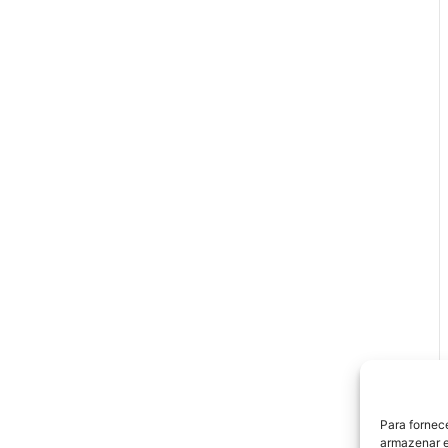
Para fornec
armazenar e