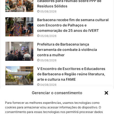
catadores para reunião sobre PPP de
o
b
g
Resíduos Sólidos
05/08/2026
o
e
r
Barbacena recebe fim de semana cultural
com Encontro de Palhaços e
k
a
comemoração de 25 anos do IVERT
05/08/2026
m
Prefeitura de Barbacena lança
ferramenta de combate à violência
contra a mulher
05/08/2026
V Encontro de Escritores e Educadores
de Barbacena e Região reúne literatura,
arte e cultura na FAME
04/08/2026
Gerenciar o consentimento
Teatro da Pedra apresenta novo
espetáculo em São João del-Rei
Para fornecer as melhores experiências, usamos tecnologias como
04/08/2026
cookies para armazenar e/ou acessar informações do dispositivo. O
consentimento para essas tecnologias nos permitirá processar dados