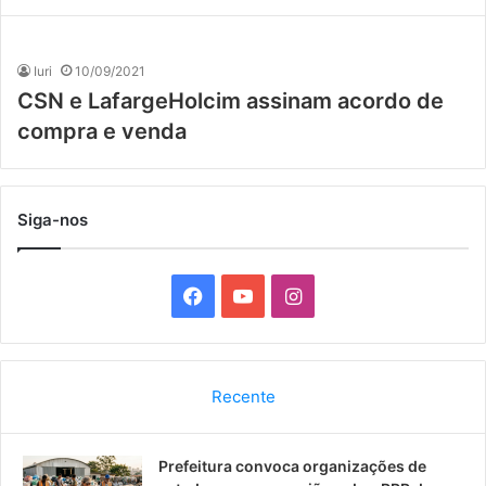
Iuri
10/09/2021
CSN e LafargeHolcim assinam acordo de
compra e venda
Siga-nos
F
Y
I
a
o
n
c
u
s
Recente
e
T
t
Prefeitura convoca organizações de
b
u
a