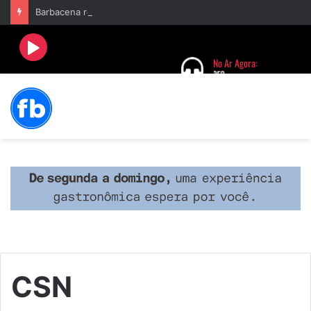
Barbacena recebe fim de semana cultural com Encontro de Palhaços e comemoração de 25 anos do IVERT
CSN