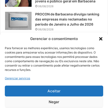
jovens e público geral em Barbacena
06/08/2026
PROCON de Barbacena divulga ranking
das empresas mais reclamadas no
período de Janeiro a Julho de 2026
06/08/2026
Prefeitura convoca organizações de
Gerenciar o consentimento
catadores para reunião sobre PPP de
Resíduos Sólidos
Para fornecer as melhores experiências, usamos tecnologias como
cookies para armazenar e/ou acessar informações do dispositivo. O
05/08/2026
consentimento para essas tecnologias nos permitirá processar dados
como comportamento de navegação ou IDs exclusivos neste site. Não
consentir ou retirar o consentimento pode afetar negativamente certos
recursos e funções.
© 2026, Todos os direitos reservados | Desenvolvido por:
Nowa
Gerenciar serviços
Digital Business
| Hospedado por:
NP Publicidade
Aceitar
Fale Conosco
Sobre Nós
Equipe
Política de Segurança e Privacidade
Política de Cookies (BR)
Negar