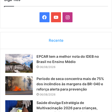
F
Y
I
a
o
n
c
u
s
Recente
e
T
t
EPCAR tem a melhor nota do IDEB no
b
u
a
Brasil no Ensino Médio
o
b
g
06/08/2026
o
e
r
Período de seca concentra mais de 75%
dos incêndios às margens da BR-040 e
k
a
reforça alerta para prevenção
06/08/2026
m
Saúde divulga Estratégia de
Multivacinação 2026 para crianças,