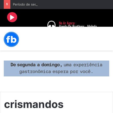
Período de seca concentra mais de 75% dos incêndios às margens da BR-040 e reforça alerta para prevenção
crismandos