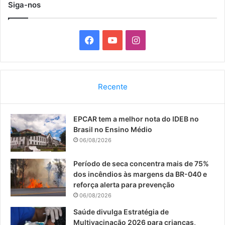
Siga-nos
F
Y
I
a
o
n
c
u
s
Recente
e
T
t
EPCAR tem a melhor nota do IDEB no
b
u
a
Brasil no Ensino Médio
o
b
g
06/08/2026
o
e
r
Período de seca concentra mais de 75%
dos incêndios às margens da BR-040 e
k
a
reforça alerta para prevenção
06/08/2026
m
Saúde divulga Estratégia de
Multivacinação 2026 para crianças,