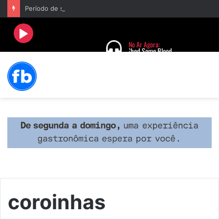
Período de seca concentra mais de 75% dos incêndios às margens da BR-040 e reforça alerta para prevenção
coroinhas