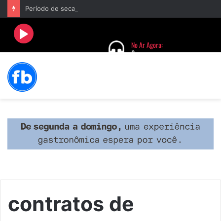
Período de seca concentra mais de 75% dos incêndios às margens da BR-040 e reforça alerta para prevenção
contratos de