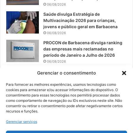
06/08/2026
m
Saúde divulga Estratégia de
Multivacinação 2026 para crianças,
jovens e público geral em Barbacena
06/08/2026
PROCON de Barbacena divulga ranking
das empresas mais reclamadas no
período de Janeiro a Julho de 2026
06/08/2026
Prefeitura convoca organizações de
Gerenciar o consentimento
catadores para reunião sobre PPP de
Resíduos Sólidos
Para fornecer as melhores experiências, usamos tecnologias como
cookies para armazenar e/ou acessar informações do dispositivo. O
05/08/2026
consentimento para essas tecnologias nos permitirá processar dados
como comportamento de navegação ou IDs exclusivos neste site. Não
consentir ou retirar o consentimento pode afetar negativamente certos
recursos e funções.
© 2026, Todos os direitos reservados | Desenvolvido por:
Nowa
Gerenciar serviços
Digital Business
| Hospedado por:
NP Publicidade