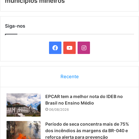
municípios mineiros
Siga-nos
F
Y
I
a
o
n
c
u
s
Recente
e
T
t
EPCAR tem a melhor nota do IDEB no
b
u
a
Brasil no Ensino Médio
o
b
g
06/08/2026
o
e
r
Período de seca concentra mais de 75%
dos incêndios às margens da BR-040 e
k
a
reforça alerta para prevenção