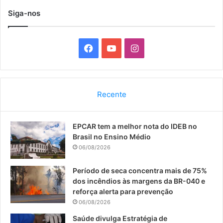
Siga-nos
F
Y
I
a
o
n
c
u
s
Recente
e
T
t
EPCAR tem a melhor nota do IDEB no
b
u
a
Brasil no Ensino Médio
o
b
g
06/08/2026
o
e
r
Período de seca concentra mais de 75%
dos incêndios às margens da BR-040 e
k
a
reforça alerta para prevenção
06/08/2026
m
Saúde divulga Estratégia de