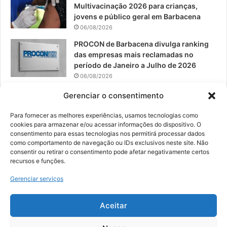
Multivacinação 2026 para crianças,
jovens e público geral em Barbacena
06/08/2026
PROCON de Barbacena divulga ranking
das empresas mais reclamadas no
período de Janeiro a Julho de 2026
06/08/2026
Prefeitura convoca organizações de
Gerenciar o consentimento
catadores para reunião sobre PPP de
Resíduos Sólidos
Para fornecer as melhores experiências, usamos tecnologias como
cookies para armazenar e/ou acessar informações do dispositivo. O
05/08/2026
consentimento para essas tecnologias nos permitirá processar dados
como comportamento de navegação ou IDs exclusivos neste site. Não
consentir ou retirar o consentimento pode afetar negativamente certos
recursos e funções.
© 2026, Todos os direitos reservados | Desenvolvido por:
Nowa
Gerenciar serviços
Digital Business
| Hospedado por:
NP Publicidade
Aceitar
Fale Conosco
Sobre Nós
Equipe