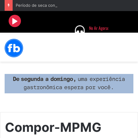
Período de seca concentra mais de 75% dos incêndios às margens da BR-040 e reforça alerta para prevenção
Compor-MPMG