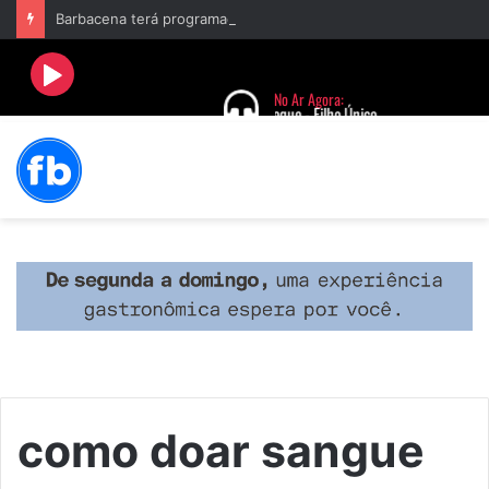
Barbacena terá programação com II Festival Gastronômico e a 4ª Semana da Música nas comemorações dos 235 anos da cidade
como doar sangue