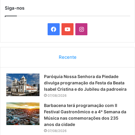
Siga-nos
F
Y
I
a
o
n
c
u
s
Recente
e
T
t
Paróquia Nossa Senhora da Piedade
b
u
a
divulga programação da Festa da Beata
o
b
g
Isabel Cristina e do Jubileu da padroeira
07/08/2026
o
e
r
Barbacena terá programação com II
Festival Gastronômico e a 4ª Semana da
k
a
Música nas comemorações dos 235
anos da cidade
m
07/08/2026