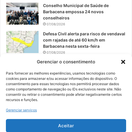
Conselho Municipal de Saúde de
Barbacena empossa 24 novos
conselheiros
07/08/2026
Defesa Civil alerta para risco de vendaval
com rajadas de até 60 km/h em
Barbacena nesta sexta-feira
07/08/2026
Gerenciar o consentimento
EPCAR tem a melhor nota do IDEB no
Brasil no Ensino Médio
Para fornecer as melhores experiências, usamos tecnologias como
06/08/2026
cookies para armazenar e/ou acessar informações do dispositivo. O
consentimento para essas tecnologias nos permitirá processar dados
como comportamento de navegação ou IDs exclusivos neste site. Não
consentir ou retirar o consentimento pode afetar negativamente certos
recursos e funções.
© 2026, Todos os direitos reservados | Desenvolvido por:
Nowa
Gerenciar serviços
Digital Business
| Hospedado por:
NP Publicidade
Aceitar
Fale Conosco
Sobre Nós
Equipe