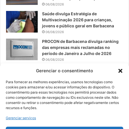
06/08/2026
m
Saúde divulga Estratégia de
Multivacinação 2026 para crianças,
jovens e público geral em Barbacena
06/08/2026
PROCON de Barbacena divulga ranking
das empresas mais reclamadas no
período de Janeiro a Julho de 2026
06/08/2026
Prefeitura convoca organizações de
Gerenciar o consentimento
catadores para reunião sobre PPP de
Resíduos Sólidos
Para fornecer as melhores experiências, usamos tecnologias como
cookies para armazenar e/ou acessar informações do dispositivo. O
05/08/2026
consentimento para essas tecnologias nos permitirá processar dados
como comportamento de navegação ou IDs exclusivos neste site. Não
consentir ou retirar o consentimento pode afetar negativamente certos
recursos e funções.
© 2026, Todos os direitos reservados | Desenvolvido por:
Nowa
Gerenciar serviços
Digital Business
| Hospedado por:
NP Publicidade