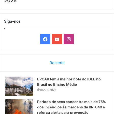
2025
Siga-nos
F
Y
I
a
o
n
c
u
s
Recente
e
T
t
EPCAR tem a melhor nota do IDEB no
b
u
a
Brasil no Ensino Médio
o
b
g
06/08/2026
o
e
r
Período de seca concentra mais de 75%
dos incêndios às margens da BR-040 e
k
a
reforça alerta para prevenção