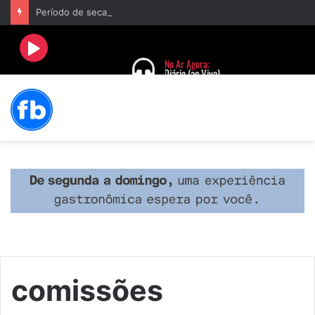
Período de seca concentra mais de 75% dos incêndios às margens da BR-040 e reforça alerta para prevenção
comissões