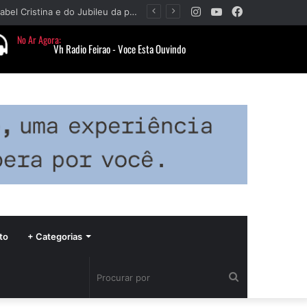
Instagram
YouTube
Facebook
Paróquia Nossa Senhora da Piedade divulga programação da Festa da Beata Isabel Cristina e do Jubileu da padroeira
to
+ Categorias
Procurar