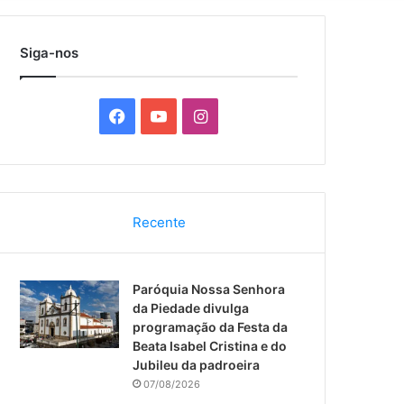
por
Siga-nos
F
Y
I
a
o
n
c
u
s
Recente
e
T
t
b
u
a
Paróquia Nossa Senhora
o
b
g
da Piedade divulga
programação da Festa da
o
e
r
Beata Isabel Cristina e do
Jubileu da padroeira
k
a
07/08/2026