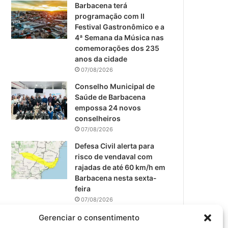
m
Barbacena terá
programação com II
Festival Gastronômico e a
4ª Semana da Música nas
comemorações dos 235
anos da cidade
07/08/2026
Conselho Municipal de
Saúde de Barbacena
empossa 24 novos
conselheiros
07/08/2026
Defesa Civil alerta para
risco de vendaval com
rajadas de até 60 km/h em
Barbacena nesta sexta-
feira
07/08/2026
EPCAR tem a melhor nota
Gerenciar o consentimento
do IDEB no Brasil no