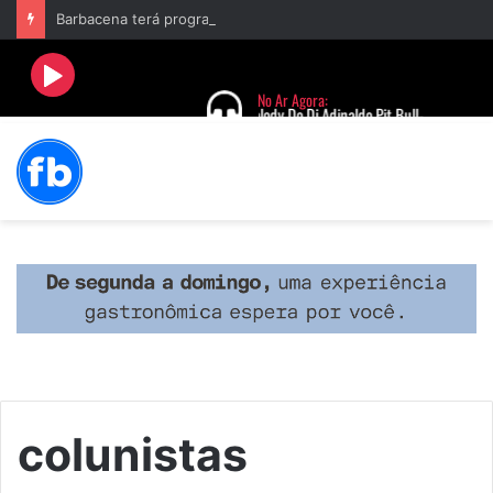
Barbacena terá programação com II Festival Gastronômico e a 4ª Semana da Música nas comemorações dos 235 anos da cidade
colunistas