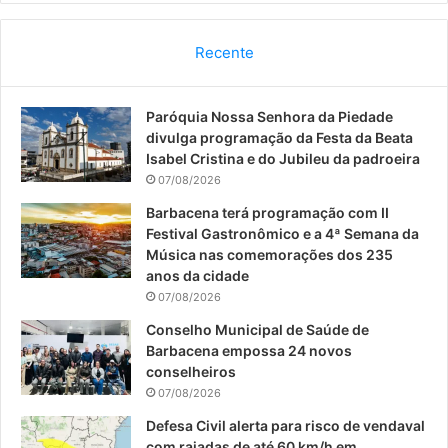
c
u
s
Recente
e
T
t
Paróquia Nossa Senhora da Piedade
b
u
a
divulga programação da Festa da Beata
o
b
g
Isabel Cristina e do Jubileu da padroeira
07/08/2026
o
e
r
Barbacena terá programação com II
Festival Gastronômico e a 4ª Semana da
k
a
Música nas comemorações dos 235
anos da cidade
m
07/08/2026
Conselho Municipal de Saúde de
Barbacena empossa 24 novos
conselheiros
07/08/2026
Defesa Civil alerta para risco de vendaval
com rajadas de até 60 km/h em