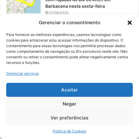
Barbacena nesta sexta-feira
07/08/2026
Gerenciar o consentimento
EPCAR tem a melhor nota do IDEB no
Brasil no Ensino Médio
Para fornecer as melhores experiências, usamos tecnologias como
06/08/2026
cookies para armazenar e/ou acessar informações do dispositivo. O
consentimento para essas tecnologias nos permitirá processar dados
como comportamento de navegação ou IDs exclusivos neste site. Não
consentir ou retirar o consentimento pode afetar negativamente certos
recursos e funções.
© 2026, Todos os direitos reservados | Desenvolvido por:
Nowa
Gerenciar serviços
Digital Business
| Hospedado por:
NP Publicidade
Aceitar
Fale Conosco
Sobre Nós
Equipe
Política de Segurança e Privacidade
Política de Cookies (BR)
Negar
Ver preferências
Facebook
YouTube
Instagram
Política de Cookies
Copy Protected by
Chetan
's
WP-Copyprotect
.