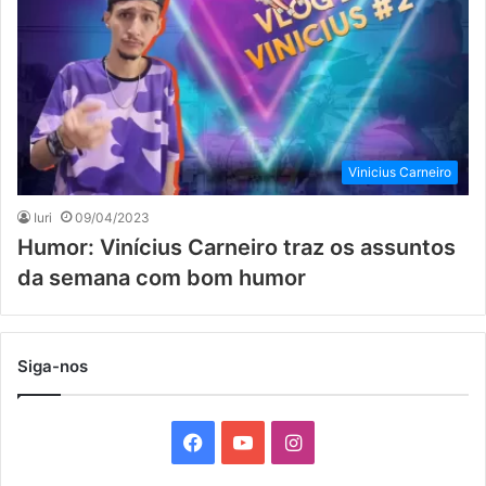
Vinicius Carneiro
Iuri
09/04/2023
Humor: Vinícius Carneiro traz os assuntos
da semana com bom humor
Siga-nos
F
Y
I
a
o
n