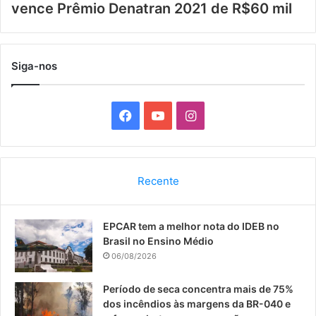
vence Prêmio Denatran 2021 de R$60 mil
Siga-nos
F
Y
I
a
o
n
c
u
s
Recente
e
T
t
EPCAR tem a melhor nota do IDEB no
b
u
a
Brasil no Ensino Médio
o
b
g
06/08/2026
o
e
r
Período de seca concentra mais de 75%
dos incêndios às margens da BR-040 e
k
a