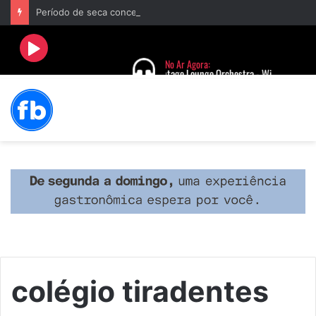
Período de seca concentra mais de 75% dos incêndios às margens da BR-040 e reforça alerta para prevenção
colégio tiradentes