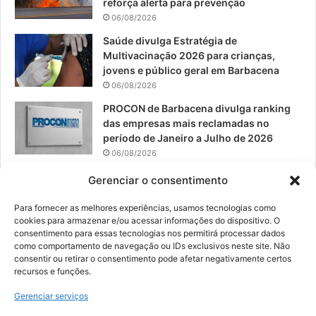
reforça alerta para prevenção
06/08/2026
m
Saúde divulga Estratégia de
Multivacinação 2026 para crianças,
jovens e público geral em Barbacena
06/08/2026
PROCON de Barbacena divulga ranking
das empresas mais reclamadas no
período de Janeiro a Julho de 2026
06/08/2026
Prefeitura convoca organizações de
Gerenciar o consentimento
catadores para reunião sobre PPP de
Resíduos Sólidos
Para fornecer as melhores experiências, usamos tecnologias como
cookies para armazenar e/ou acessar informações do dispositivo. O
05/08/2026
consentimento para essas tecnologias nos permitirá processar dados
como comportamento de navegação ou IDs exclusivos neste site. Não
consentir ou retirar o consentimento pode afetar negativamente certos
recursos e funções.
© 2026, Todos os direitos reservados | Desenvolvido por:
Nowa
Gerenciar serviços