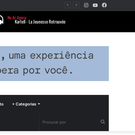
Instagram
YouTube
Facebook
Período de seca concentra mais de 75% dos incêndios às margens da BR-040 e reforça alerta para prevenção
to
+ Categorias
Procurar