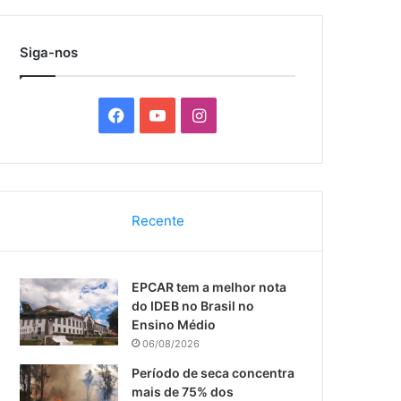
por
Siga-nos
F
Y
I
a
o
n
c
u
s
Recente
e
T
t
b
u
a
EPCAR tem a melhor nota
o
b
g
do IDEB no Brasil no
Ensino Médio
o
e
r
06/08/2026
k
a
Período de seca concentra
mais de 75% dos