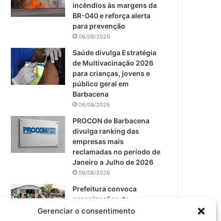
m
incêndios às margens da
BR-040 e reforça alerta
para prevenção
06/08/2026
Saúde divulga Estratégia
de Multivacinação 2026
para crianças, jovens e
público geral em
Barbacena
06/08/2026
PROCON de Barbacena
divulga ranking das
empresas mais
reclamadas no período de
Janeiro a Julho de 2026
06/08/2026
Prefeitura convoca
organizações de
catadores para reunião
Gerenciar o consentimento
sobre PPP de Resíduos