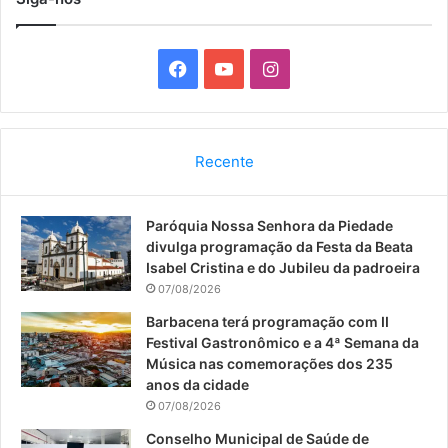
F
Y
I
a
o
n
c
u
s
Recente
e
T
t
Paróquia Nossa Senhora da Piedade
b
u
a
divulga programação da Festa da Beata
o
b
g
Isabel Cristina e do Jubileu da padroeira
07/08/2026
o
e
r
Barbacena terá programação com II
Festival Gastronômico e a 4ª Semana da
k
a
Música nas comemorações dos 235
anos da cidade
m
07/08/2026
Conselho Municipal de Saúde de