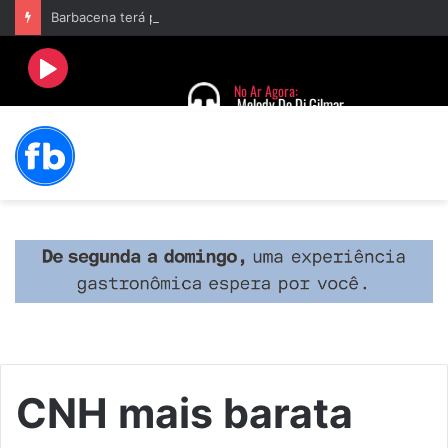
Barbacena terá programação com II Festival Gastronômico e a 4ª Semana da Música nas comemorações dos 235 anos da cidade
CNH mais barata