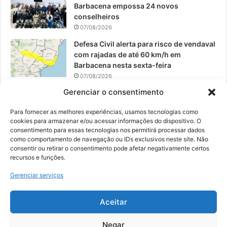
Barbacena empossa 24 novos
conselheiros
07/08/2026
Defesa Civil alerta para risco de vendaval
com rajadas de até 60 km/h em
Barbacena nesta sexta-feira
07/08/2026
Gerenciar o consentimento
EPCAR tem a melhor nota do IDEB no
Brasil no Ensino Médio
Para fornecer as melhores experiências, usamos tecnologias como
06/08/2026
cookies para armazenar e/ou acessar informações do dispositivo. O
consentimento para essas tecnologias nos permitirá processar dados
como comportamento de navegação ou IDs exclusivos neste site. Não
consentir ou retirar o consentimento pode afetar negativamente certos
recursos e funções.
© 2026, Todos os direitos reservados | Desenvolvido por:
Nowa
Gerenciar serviços
Digital Business
| Hospedado por:
NP Publicidade
Aceitar
Fale Conosco
Sobre Nós
Equipe
Política de Segurança e Privacidade
Política de Cookies (BR)
Negar