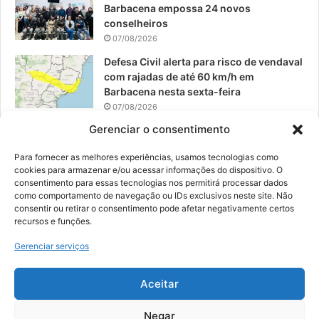
Barbacena empossa 24 novos
conselheiros
07/08/2026
Defesa Civil alerta para risco de vendaval
com rajadas de até 60 km/h em
Barbacena nesta sexta-feira
07/08/2026
Gerenciar o consentimento
EPCAR tem a melhor nota do IDEB no
Brasil no Ensino Médio
Para fornecer as melhores experiências, usamos tecnologias como
06/08/2026
cookies para armazenar e/ou acessar informações do dispositivo. O
consentimento para essas tecnologias nos permitirá processar dados
como comportamento de navegação ou IDs exclusivos neste site. Não
consentir ou retirar o consentimento pode afetar negativamente certos
recursos e funções.
© 2026, Todos os direitos reservados | Desenvolvido por:
Nowa
Gerenciar serviços
Digital Business
| Hospedado por:
NP Publicidade
Aceitar
Fale Conosco
Sobre Nós
Equipe
Política de Segurança e Privacidade
Política de Cookies (BR)
Negar