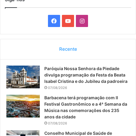
F
Y
I
a
o
n
c
u
s
Recente
e
T
t
Paróquia Nossa Senhora da Piedade
b
u
a
divulga programação da Festa da Beata
o
b
g
Isabel Cristina e do Jubileu da padroeira
07/08/2026
o
e
r
Barbacena terá programação com II
Festival Gastronômico e a 4ª Semana da
k
a
Música nas comemorações dos 235
anos da cidade
m
07/08/2026
Conselho Municipal de Saúde de