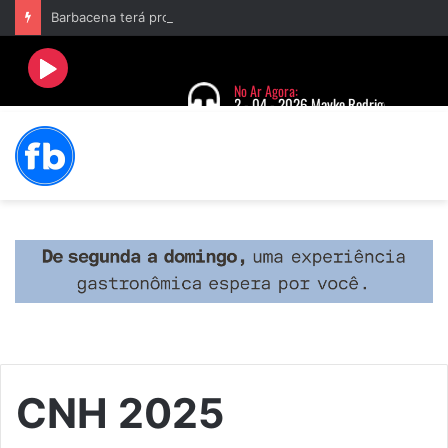
Barbacena terá programação com II Festival Gastronômico e a 4ª Semana da Música nas comemorações dos 235 anos da cidade
CNH 2025