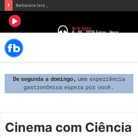
Barbacena terá programação com II Festival Gastronômico e a 4ª Semana da Música nas comemorações dos 235 anos da cidade
Cinema com Ciência