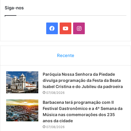
Siga-nos
F
Y
I
a
o
n
c
u
s
Recente
e
T
t
Paróquia Nossa Senhora da Piedade
b
u
a
divulga programação da Festa da Beata
o
b
g
Isabel Cristina e do Jubileu da padroeira
07/08/2026
o
e
r
Barbacena terá programação com II
Festival Gastronômico e a 4ª Semana da
k
a
Música nas comemorações dos 235
anos da cidade
m
07/08/2026