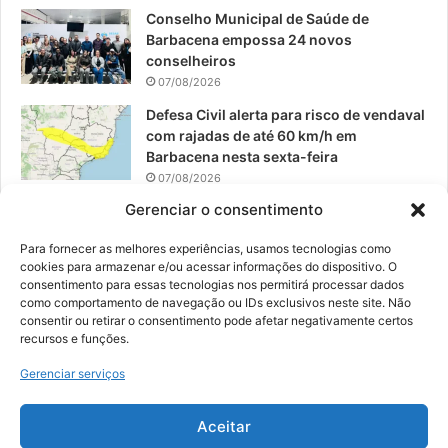
Conselho Municipal de Saúde de
Barbacena empossa 24 novos
conselheiros
07/08/2026
Defesa Civil alerta para risco de vendaval
com rajadas de até 60 km/h em
Barbacena nesta sexta-feira
07/08/2026
Gerenciar o consentimento
EPCAR tem a melhor nota do IDEB no
Brasil no Ensino Médio
Para fornecer as melhores experiências, usamos tecnologias como
06/08/2026
cookies para armazenar e/ou acessar informações do dispositivo. O
consentimento para essas tecnologias nos permitirá processar dados
como comportamento de navegação ou IDs exclusivos neste site. Não
consentir ou retirar o consentimento pode afetar negativamente certos
recursos e funções.
© 2026, Todos os direitos reservados | Desenvolvido por:
Nowa
Gerenciar serviços
Digital Business
| Hospedado por:
NP Publicidade
Aceitar
Fale Conosco
Sobre Nós
Equipe