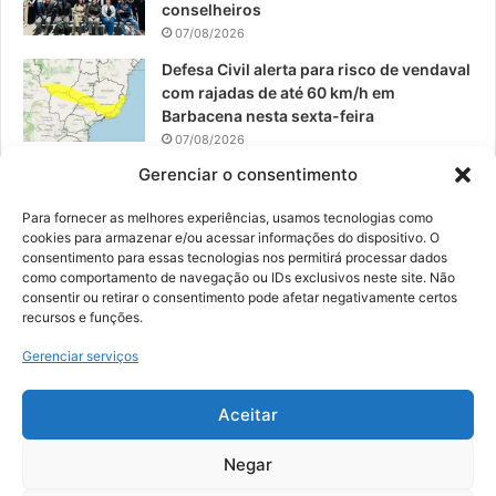
conselheiros
07/08/2026
Defesa Civil alerta para risco de vendaval
com rajadas de até 60 km/h em
Barbacena nesta sexta-feira
07/08/2026
Gerenciar o consentimento
EPCAR tem a melhor nota do IDEB no
Brasil no Ensino Médio
Para fornecer as melhores experiências, usamos tecnologias como
06/08/2026
cookies para armazenar e/ou acessar informações do dispositivo. O
consentimento para essas tecnologias nos permitirá processar dados
como comportamento de navegação ou IDs exclusivos neste site. Não
consentir ou retirar o consentimento pode afetar negativamente certos
recursos e funções.
© 2026, Todos os direitos reservados | Desenvolvido por:
Nowa
Gerenciar serviços
Digital Business
| Hospedado por:
NP Publicidade
Aceitar
Fale Conosco
Sobre Nós
Equipe
Política de Segurança e Privacidade
Política de Cookies (BR)
Negar