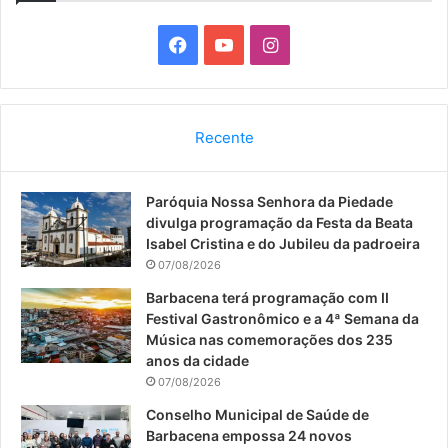
F
Y
I
a
o
n
c
u
s
Recente
e
T
t
Paróquia Nossa Senhora da Piedade
b
u
a
divulga programação da Festa da Beata
o
b
g
Isabel Cristina e do Jubileu da padroeira
07/08/2026
o
e
r
Barbacena terá programação com II
Festival Gastronômico e a 4ª Semana da
k
a
Música nas comemorações dos 235
anos da cidade
m
07/08/2026
Conselho Municipal de Saúde de
Barbacena empossa 24 novos