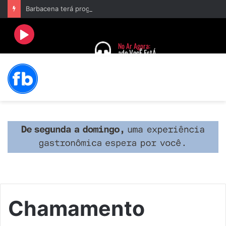
Barbacena terá programação com II Festival Gastronômico e a 4ª Semana da Música nas comemorações dos 235 anos da cidade
Chamamento