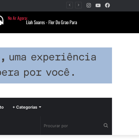
Instagram
YouTube
Facebook
Período de seca concentra mais de 75% dos incêndios às margens da BR-040 e reforça alerta para prevenção
to
+ Categorias
Procurar