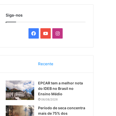
por
Siga-nos
F
Y
I
a
o
n
c
u
s
Recente
e
T
t
b
u
a
EPCAR tem a melhor nota
o
b
g
do IDEB no Brasil no
Ensino Médio
o
e
r
06/08/2026
k
a
Período de seca concentra
mais de 75% dos