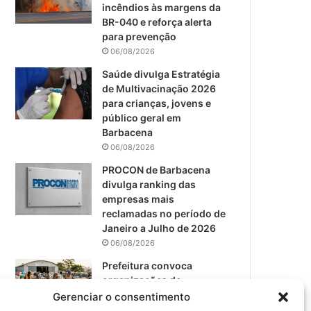
m
incêndios às margens da
BR-040 e reforça alerta
para prevenção
06/08/2026
Saúde divulga Estratégia
de Multivacinação 2026
para crianças, jovens e
público geral em
Barbacena
06/08/2026
PROCON de Barbacena
divulga ranking das
empresas mais
reclamadas no período de
Janeiro a Julho de 2026
06/08/2026
Prefeitura convoca
organizações de
catadores para reunião
Gerenciar o consentimento
sobre PPP de Resíduos