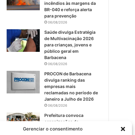
m
incêndios às margens da
BR-040 e reforça alerta
para prevenção
06/08/2026
Saúde divulga Estratégia
de Multivacinação 2026
para crianças, jovens e
público geral em
Barbacena
06/08/2026
PROCON de Barbacena
divulga ranking das
empresas mais
reclamadas no período de
Janeiro a Julho de 2026
06/08/2026
Prefeitura convoca
organizações de
catadores para reunião
Gerenciar o consentimento
sobre PPP de Resíduos