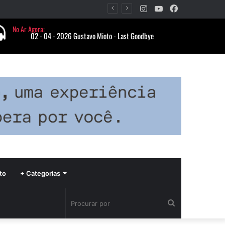
Instagram
YouTube
Facebook
Período de seca concentra mais de 75% dos incêndios às margens da BR-040 e reforça alerta para prevenção
to
+ Categorias
Procurar