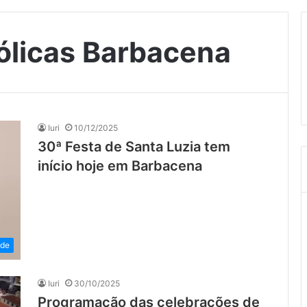
ólicas Barbacena
Iuri
10/12/2025
30ª Festa de Santa Luzia tem
início hoje em Barbacena
ade
Iuri
30/10/2025
Programação das celebrações de