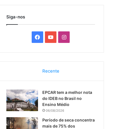
por
Siga-nos
F
Y
I
a
o
n
c
u
s
Recente
e
T
t
b
u
a
EPCAR tem a melhor nota
o
b
g
do IDEB no Brasil no
Ensino Médio
o
e
r
06/08/2026
k
a
Período de seca concentra
mais de 75% dos