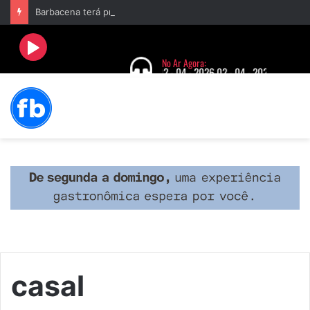
Barbacena terá programação com II Festival Gastronômico e a 4ª Semana da Música nas comemorações dos 235 anos da cidade
casal