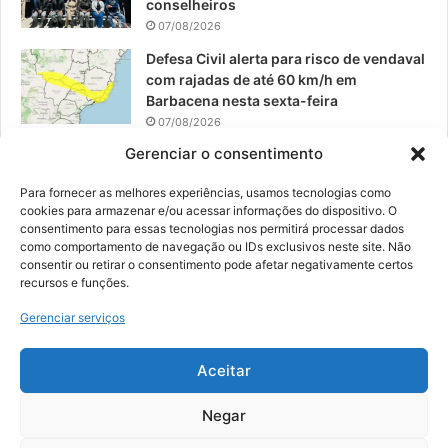
conselheiros
07/08/2026
Defesa Civil alerta para risco de vendaval
com rajadas de até 60 km/h em
Barbacena nesta sexta-feira
07/08/2026
Gerenciar o consentimento
EPCAR tem a melhor nota do IDEB no
Brasil no Ensino Médio
Para fornecer as melhores experiências, usamos tecnologias como
06/08/2026
cookies para armazenar e/ou acessar informações do dispositivo. O
consentimento para essas tecnologias nos permitirá processar dados
como comportamento de navegação ou IDs exclusivos neste site. Não
consentir ou retirar o consentimento pode afetar negativamente certos
recursos e funções.
© 2026, Todos os direitos reservados | Desenvolvido por:
Nowa
Gerenciar serviços
Digital Business
| Hospedado por:
NP Publicidade
Aceitar
Fale Conosco
Sobre Nós
Equipe
Política de Segurança e Privacidade
Política de Cookies (BR)
Negar