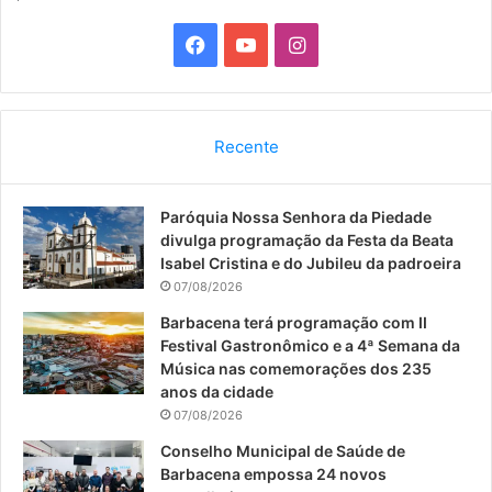
F
Y
I
a
o
n
c
u
s
Recente
e
T
t
Paróquia Nossa Senhora da Piedade
b
u
a
divulga programação da Festa da Beata
o
b
g
Isabel Cristina e do Jubileu da padroeira
07/08/2026
o
e
r
Barbacena terá programação com II
Festival Gastronômico e a 4ª Semana da
k
a
Música nas comemorações dos 235
anos da cidade
m
07/08/2026
Conselho Municipal de Saúde de
Barbacena empossa 24 novos