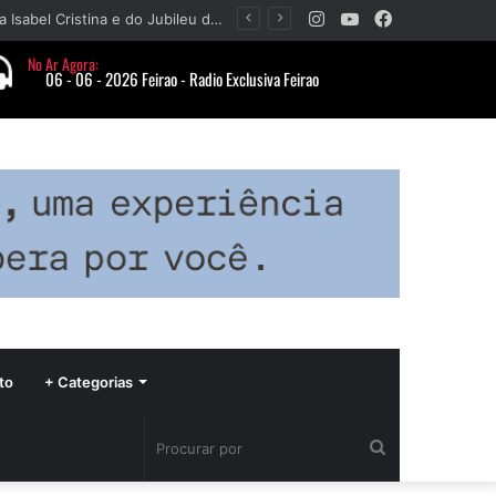
Instagram
YouTube
Facebook
Paróquia Nossa Senhora da Piedade divulga programação da Festa da Beata Isabel Cristina e do Jubileu da padroeira
to
+ Categorias
Procurar