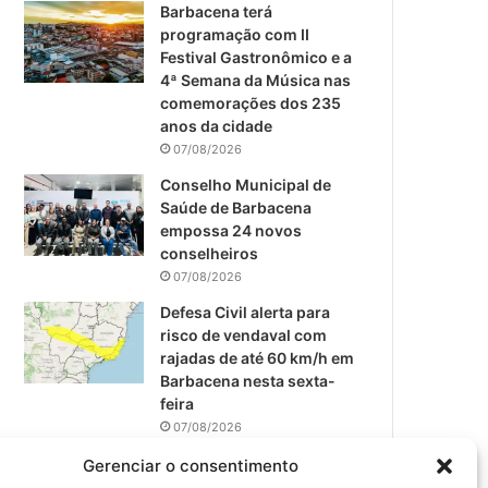
m
Barbacena terá
programação com II
Festival Gastronômico e a
4ª Semana da Música nas
comemorações dos 235
anos da cidade
07/08/2026
Conselho Municipal de
Saúde de Barbacena
empossa 24 novos
conselheiros
07/08/2026
Defesa Civil alerta para
risco de vendaval com
rajadas de até 60 km/h em
Barbacena nesta sexta-
feira
07/08/2026
EPCAR tem a melhor nota
Gerenciar o consentimento
do IDEB no Brasil no