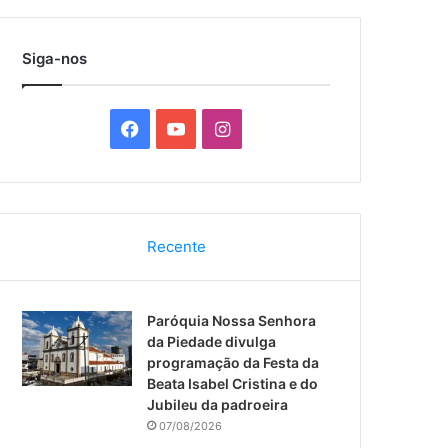
por
Siga-nos
F
Y
I
a
o
n
c
u
s
Recente
e
T
t
b
u
a
Paróquia Nossa Senhora
o
b
g
da Piedade divulga
programação da Festa da
o
e
r
Beata Isabel Cristina e do
Jubileu da padroeira
k
a
07/08/2026