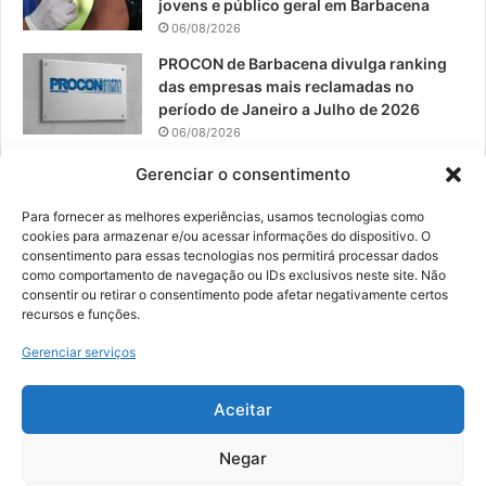
jovens e público geral em Barbacena
06/08/2026
PROCON de Barbacena divulga ranking
das empresas mais reclamadas no
período de Janeiro a Julho de 2026
06/08/2026
Prefeitura convoca organizações de
Gerenciar o consentimento
catadores para reunião sobre PPP de
Resíduos Sólidos
Para fornecer as melhores experiências, usamos tecnologias como
cookies para armazenar e/ou acessar informações do dispositivo. O
05/08/2026
consentimento para essas tecnologias nos permitirá processar dados
como comportamento de navegação ou IDs exclusivos neste site. Não
consentir ou retirar o consentimento pode afetar negativamente certos
recursos e funções.
© 2026, Todos os direitos reservados | Desenvolvido por:
Nowa
Gerenciar serviços
Digital Business
| Hospedado por:
NP Publicidade
Aceitar
Fale Conosco
Sobre Nós
Equipe
Política de Segurança e Privacidade
Política de Cookies (BR)
Negar