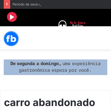
Período de seca concentra mais de 75% dos incêndios às margens da BR-040 e reforça alerta para prevenção
carro abandonado