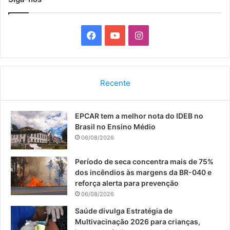
F
Y
I
a
o
n
c
u
s
Recente
e
T
t
EPCAR tem a melhor nota do IDEB no
b
u
a
Brasil no Ensino Médio
o
b
g
06/08/2026
o
e
r
Período de seca concentra mais de 75%
dos incêndios às margens da BR-040 e
k
a
reforça alerta para prevenção
06/08/2026
m
Saúde divulga Estratégia de
Multivacinação 2026 para crianças,