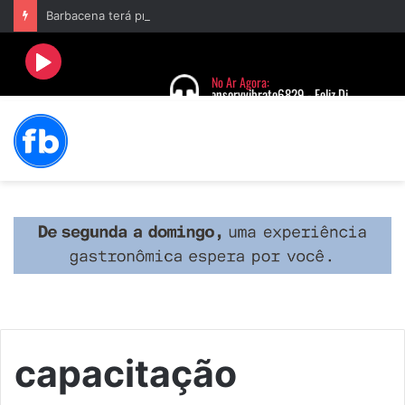
Barbacena terá programação com II Festival Gastronômico e a 4ª Semana da Música nas comemorações dos 235 anos da cidade
capacitação