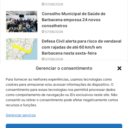
07/08/2026
Conselho Municipal de Saúde de
Barbacena empossa 24 novos
conselheiros
07/08/2026
Defesa Civil alerta para risco de vendaval
com rajadas de até 60 km/h em
Barbacena nesta sexta-feira
07/08/2026
Gerenciar o consentimento
EPCAR tem a melhor nota do IDEB no
Brasil no Ensino Médio
Para fornecer as melhores experiências, usamos tecnologias como
06/08/2026
cookies para armazenar e/ou acessar informações do dispositivo. O
consentimento para essas tecnologias nos permitirá processar dados
como comportamento de navegação ou IDs exclusivos neste site. Não
consentir ou retirar o consentimento pode afetar negativamente certos
recursos e funções.
© 2026, Todos os direitos reservados | Desenvolvido por:
Nowa
Gerenciar serviços
Digital Business
| Hospedado por:
NP Publicidade