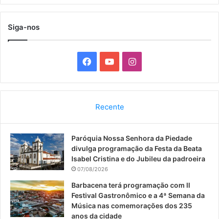
Siga-nos
F
Y
I
a
o
n
c
u
s
Recente
e
T
t
Paróquia Nossa Senhora da Piedade
b
u
a
divulga programação da Festa da Beata
o
b
g
Isabel Cristina e do Jubileu da padroeira
07/08/2026
o
e
r
Barbacena terá programação com II
Festival Gastronômico e a 4ª Semana da
k
a
Música nas comemorações dos 235
anos da cidade
m