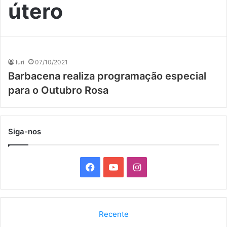
útero
Iuri
07/10/2021
Barbacena realiza programação especial
para o Outubro Rosa
Siga-nos
F
Y
I
a
o
n
c
u
s
Recente