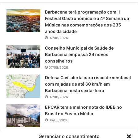
e
T
t
Barbacena terá programação com II
b
u
a
Festival Gastronômico e a 4ª Semana da
o
b
g
Música nas comemorações dos 235
anos da cidade
o
e
r
07/08/2026
Conselho Municipal de Saúde de
k
a
Barbacena empossa 24 novos
conselheiros
m
07/08/2026
Defesa Civil alerta para risco de vendaval
com rajadas de até 60 km/h em
Barbacena nesta sexta-feira
07/08/2026
EPCAR tem a melhor nota do IDEB no
Brasil no Ensino Médio
06/08/2026
Período de seca concentra mais de 75%
Gerenciar o consentimento