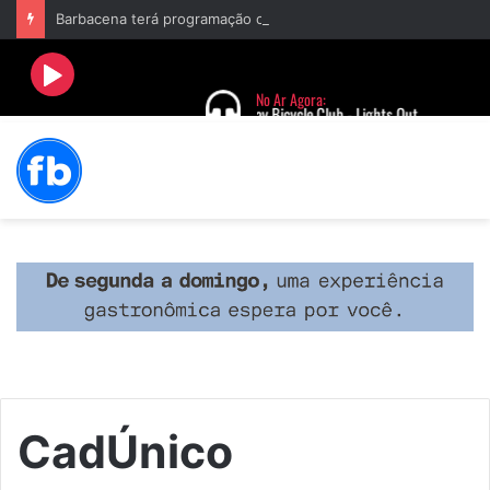
Barbacena terá programação com II Festival Gastronômico e a 4ª Semana da Música nas comemorações dos 235 anos da cidade
CadÚnico