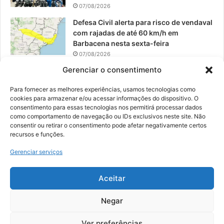
07/08/2026
Defesa Civil alerta para risco de vendaval
com rajadas de até 60 km/h em
Barbacena nesta sexta-feira
07/08/2026
Gerenciar o consentimento
EPCAR tem a melhor nota do IDEB no
Brasil no Ensino Médio
Para fornecer as melhores experiências, usamos tecnologias como
06/08/2026
cookies para armazenar e/ou acessar informações do dispositivo. O
consentimento para essas tecnologias nos permitirá processar dados
como comportamento de navegação ou IDs exclusivos neste site. Não
consentir ou retirar o consentimento pode afetar negativamente certos
recursos e funções.
© 2026, Todos os direitos reservados | Desenvolvido por:
Nowa
Gerenciar serviços
Digital Business
| Hospedado por:
NP Publicidade
Aceitar
Fale Conosco
Sobre Nós
Equipe
Política de Segurança e Privacidade
Política de Cookies (BR)
Negar
Ver preferências