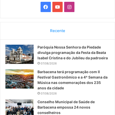
F
Y
I
a
o
n
c
u
s
Recente
e
T
t
Paróquia Nossa Senhora da Piedade
b
u
a
divulga programação da Festa da Beata
o
b
g
Isabel Cristina e do Jubileu da padroeira
07/08/2026
o
e
r
Barbacena terá programação com II
Festival Gastronômico e a 4ª Semana da
k
a
Música nas comemorações dos 235
anos da cidade
m
07/08/2026
Conselho Municipal de Saúde de
Barbacena empossa 24 novos
conselheiros