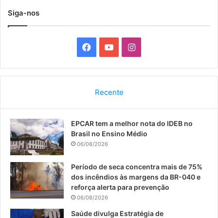
Siga-nos
F
Y
I
a
o
n
c
u
s
Recente
e
T
t
EPCAR tem a melhor nota do IDEB no
b
u
a
Brasil no Ensino Médio
o
b
g
06/08/2026
o
e
r
Período de seca concentra mais de 75%
dos incêndios às margens da BR-040 e
k
a
reforça alerta para prevenção
06/08/2026
m
Saúde divulga Estratégia de