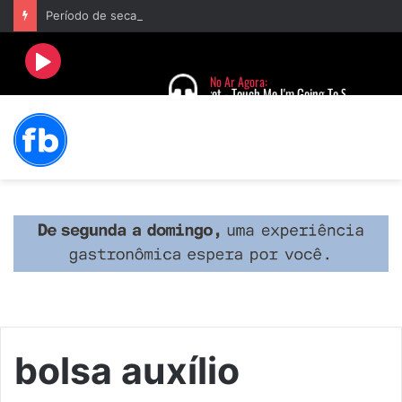
Período de seca concentra mais de 75% dos incêndios às margens da BR-040 e reforça alerta para prevenção
bolsa auxílio