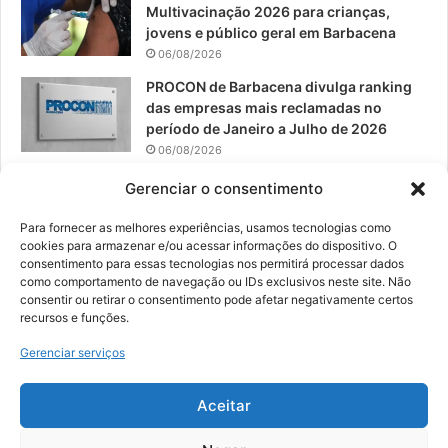
Multivacinação 2026 para crianças,
jovens e público geral em Barbacena
06/08/2026
PROCON de Barbacena divulga ranking
das empresas mais reclamadas no
período de Janeiro a Julho de 2026
06/08/2026
Prefeitura convoca organizações de
Gerenciar o consentimento
catadores para reunião sobre PPP de
Resíduos Sólidos
Para fornecer as melhores experiências, usamos tecnologias como
cookies para armazenar e/ou acessar informações do dispositivo. O
05/08/2026
consentimento para essas tecnologias nos permitirá processar dados
como comportamento de navegação ou IDs exclusivos neste site. Não
consentir ou retirar o consentimento pode afetar negativamente certos
recursos e funções.
© 2026, Todos os direitos reservados | Desenvolvido por:
Nowa
Gerenciar serviços
Digital Business
| Hospedado por:
NP Publicidade
Aceitar
Fale Conosco
Sobre Nós
Equipe